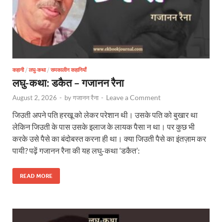
कहानी
/
लघु-कथा
/
समकालीन कहानियाँ
लघु-कथा: डकैत – गजानन रैना
Leave a Comment
August 2, 2026
-
by
गजानन रैना
-
जिउती अपने पति हरखू को लेकर परेशान थी। उसके पति को बुखार था
लेकिन जिउती के पास उसके इलाज के लायक पैसा न था। पर कुछ भी
करके उसे पैसे का बंदोबस्त करना ही था। क्या जिउती पैसे का इंतज़ाम कर
पायी? पढ़ें गजानन रैना की यह लघु-कथा ‘डकैत’:
READ MORE