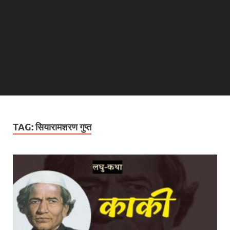
TAG:
सियारामशरण गुप्त