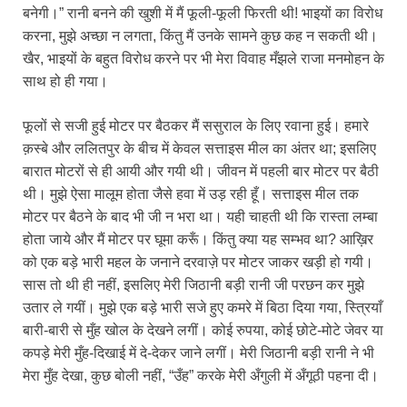
बनेगी।” रानी बनने की खुशी में मैं फूली-फूली फिरती थी! भाइयों का विरोध
करना, मुझे अच्छा न लगता, किंतु मैं उनके सामने कुछ कह न सकती थी।
खैर, भाइयों के बहुत विरोध करने पर भी मेरा विवाह मँझले राजा मनमोहन के
साथ हो ही गया।
फूलों से सजी हुई मोटर पर बैठकर मैं ससुराल के लिए रवाना हुई। हमारे
क़स्बे और ललितपुर के बीच में केवल सत्ताइस मील का अंतर था; इसलिए
बारात मोटरों से ही आयी और गयी थी। जीवन में पहली बार मोटर पर बैठी
थी। मुझे ऐसा मालूम होता जैसे हवा में उड़ रही हूँ। सत्ताइस मील तक
मोटर पर बैठने के बाद भी जी न भरा था। यही चाहती थी कि रास्ता लम्बा
होता जाये और मैं मोटर पर घूमा करूँ। किंतु क्या यह सम्भव था? आख़िर
को एक बड़े भारी महल के जनाने दरवाज़े पर मोटर जाकर खड़ी हो गयी।
सास तो थी ही नहीं, इसलिए मेरी जिठानी बड़ी रानी जी परछन कर मुझे
उतार ले गयीं। मुझे एक बड़े भारी सजे हुए कमरे में बिठा दिया गया, स्त्रियाँ
बारी-बारी से मुँह खोल के देखने लगीं। कोई रुपया, कोई छोटे-मोटे जेवर या
कपड़े मेरी मुँह-दिखाई में दे-देकर जाने लगीं। मेरी जिठानी बड़ी रानी ने भी
मेरा मुँह देखा, कुछ बोली नहीं, “उँह” करके मेरी अँगुली में अँगूठी पहना दी।