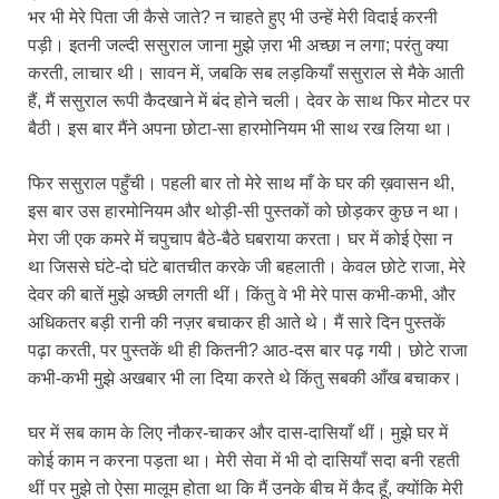
भर भी मेरे पिता जी कैसे जाते? न चाहते हुए भी उन्हें मेरी विदाई करनी
पड़ी। इतनी जल्दी ससुराल जाना मुझे ज़रा भी अच्छा न लगा; परंतु क्या
करती, लाचार थी। सावन में, जबकि सब लड़कियाँ ससुराल से मैके आती
हैं, मैं ससुराल रूपी कैदखाने में बंद होने चली। देवर के साथ फिर मोटर पर
बैठी। इस बार मैंने अपना छोटा-सा हारमोनियम भी साथ रख लिया था।
फिर ससुराल पहुँची। पहली बार तो मेरे साथ माँ के घर की ख़वासन थी,
इस बार उस हारमोनियम और थोड़ी-सी पुस्तकों को छोड़कर कुछ न था।
मेरा जी एक कमरे में चपुचाप बैठे-बैठे घबराया करता। घर में कोई ऐसा न
था जिससे घंटे-दो घंटे बातचीत करके जी बहलाती। केवल छोटे राजा, मेरे
देवर की बातें मुझे अच्छी लगती थीं। किंतु वे भी मेरे पास कभी-कभी, और
अधिकतर बड़ी रानी की नज़र बचाकर ही आते थे। मैं सारे दिन पुस्तकें
पढ़ा करती, पर पुस्तकें थी ही कितनी? आठ-दस बार पढ़ गयी। छोटे राजा
कभी-कभी मुझे अखबार भी ला दिया करते थे किंतु सबकी आँख बचाकर।
घर में सब काम के लिए नौकर-चाकर और दास-दासियाँ थीं। मुझे घर में
कोई काम न करना पड़ता था। मेरी सेवा में भी दो दासियाँ सदा बनी रहती
थीं पर मुझे तो ऐसा मालूम होता था कि मैं उनके बीच में कैद हूँ, क्योंकि मेरी