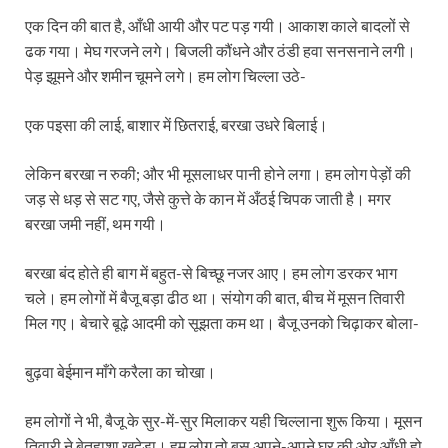
एक दिन की बात है, आँधी आयी और पट पड़ गयी। आकाश काले बादलों से
ढक गया। मेघ गरजने लगे। बिजली कौंधने और ठंडी हवा सनसनाने लगी।
पेड़ झूमने और शमीन चूमने लगे। हम लोग चिल्ला उठे-
एक पइसा की लाई, बाशार में छितराई, बरखा उधरे बिलाई।
लेकिन बरखा न रुकी; और भी मूसलाधर पानी होने लगा। हम लोग पेड़ों की
जड़ से धड़ से सट गए, जैसे कुत्ते के कान में अँठई चिपक जाती है। मगर
बरखा जमी नहीं, थम गयी।
बरखा बंद होते ही बाग में बहुत-से बिच्छू नजर आए। हम लोग डरकर भाग
चले। हम लोगों में बैजू बड़ा ढीठ था। संयोग की बात, बीच में मूसन तिवारी
मिल गए। बेचारे बूढ़े आदमी को सूझता कम था। बैजू उनको चिढ़ाकर बोला-
बुढ़वा बेईमान माँगे करैला का चोखा।
हम लोगों ने भी, बैजू के सुर-में-सुर मिलाकर यही चिल्लाना शुरू किया। मूसन
तिवारी ने बेतहाशा खदेड़ा। हम लोग तो बस अपने-अपने घर की ओर आँधी हो