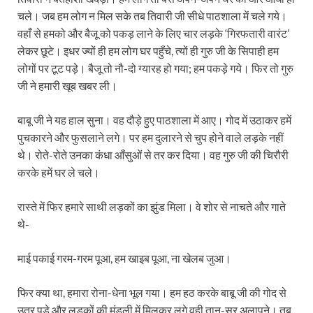
चले। जब हम लोग न मिल सके तब तिवारी जी सीधे पाठशाला में चले गये।
वहाँ से हमको और बैजू को पकड़ लाने के लिए चार लड़के ‘गिरफतारी वारंट’
लेकर छूटे। इधर ज्यों ही हम लोग घर पहुँचे, त्यों ही गुरु जी के सिपाही हम
लोगों पर टूट पड़े। बैजू तो नौ-दो ग्यारह हो गया; हम पकड़े गये। फिर तो गुरु
जी ने हमारी खूब खबर ली।
बाबू जी ने यह हाल सुना। वह दौड़े हुए पाठशाला में आए। गोद में उठाकर हमें
पुचकारने और फुसलाने लगे। पर हम दुलारने से चुप होने वाले लड़के नहीं
थे। रोते-रोते उनका कंधा आँसुओं से तर कर दिया। वह गुरु जी की चिरौरी
करके हमें घर ले चले।
रास्ते में फिर हमारे साथी लड़कों का झुंड मिला। वे शोर से नाचते और गाते
थे-
माई पकाई गरम-गरम पूआ, हम खाइब पूआ, ना खेलब जुआ।
फिर क्या था, हमारा रोना-धेना भूल गया। हम हठ करके बाबू जी की गोद से
उतर पड़े और लड़कों की मंडली में मिलकर लगे वही तान-सुर अलापने। तब