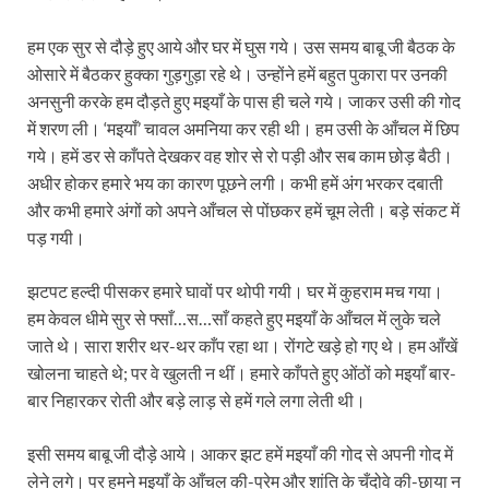
हम एक सुर से दौड़े हुए आये और घर में घुस गये। उस समय बाबू जी बैठक के
ओसारे में बैठकर हुक्का गुड़गुड़ा रहे थे। उन्होंने हमें बहुत पुकारा पर उनकी
अनसुनी करके हम दौड़ते हुए मइयाँ के पास ही चले गये। जाकर उसी की गोद
में शरण ली। ‘मइयाँ’ चावल अमनिया कर रही थी। हम उसी के आँचल में छिप
गये। हमें डर से काँपते देखकर वह शोर से रो पड़ी और सब काम छोड़ बैठी।
अधीर होकर हमारे भय का कारण पूछने लगी। कभी हमें अंग भरकर दबाती
और कभी हमारे अंगों को अपने आँचल से पोंछकर हमें चूम लेती। बड़े संकट में
पड़ गयी।
झटपट हल्दी पीसकर हमारे घावों पर थोपी गयी। घर में कुहराम मच गया।
हम केवल धीमे सुर से फ्साँ…स…साँ कहते हुए मइयाँ के आँचल में लुके चले
जाते थे। सारा शरीर थर-थर काँप रहा था। रोंगटे खड़े हो गए थे। हम आँखें
खोलना चाहते थे; पर वे खुलती न थीं। हमारे काँपते हुए ओंठों को मइयाँ बार-
बार निहारकर रोती और बड़े लाड़ से हमें गले लगा लेती थी।
इसी समय बाबू जी दौड़े आये। आकर झट हमें मइयाँ की गोद से अपनी गोद में
लेने लगे। पर हमने मइयाँ के आँचल की-प्रेम और शांति के चँदोवे की-छाया न