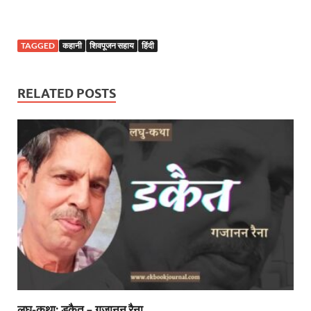
TAGGED
कहानी
शिवपूजन सहाय
हिंदी
RELATED POSTS
लघु-कथा: डकैत – गजानन रैना