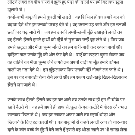
लौटने लगते तब बीच रास्ते में झुके हुए पेड़ों की डालों पर हमें बिठाकर झूला
झुलाते थे।
कभी-कभी बाबू जी हमसे कुश्ती भी लड़ते। वह शिथिल होकर हमारे बल को
बढ़ावा देते और हम उनको पछाड़ देते थे। वह उतान पड़ जाते और हम उनकी
छाती पर चढ़ जाते थे। जब हम उनकी लम्बी-लम्बी मूँछें उखाड़ने लगते तब
वह हँसते-हँसते हमारे हाथों को मूँछों से छुड़ाकर उन्हें चूम लेते थे। फिर जब
हमसे खट्टा और मीठा चुम्मा माँगते तब हम बारी-बारी कर अपना बायाँ और
दाहिना गाल उनके मुँह की ओर फेर देते थे। बाएँ का खट्टा चुम्मा लेकर जब
वह दाहिने का मीठा चुम्मा लेने लगते तब अपनी दाढ़ी या मूँछ हमारे कोमल
गालों पर गड़ा देते थे। हम झुँझलाकर फिर उनकी मूँछें नोचने लग जाते थे।
इस पर वह बनावटी रोना रोने लगते और हम अलग खड़े-खड़े खिल-खिलाकर
हँसने लग जाते थे।
उनके साथ हँसते-हँसते जब हम घर आते तब उनके साथ ही हम भी चौके पर
खाने बैठते थे। वह हमें अपने ही हाथ से, फूल के एक कटोरे में गोरस और भात
सानकर खिलाते थे। जब हम खाकर अफर जाते तब मइयाँ थोड़ा और
खिलाने के लिए हठ करती थी। वह बाबू जी से कहने लगती आप तो चार-चार
दाने के कौर बच्चे के मुँह में देते जाते हैं इससे वह थोड़ा खाने पर भी समझ लेता