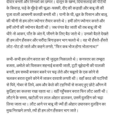
दीवार बनती और तिनकों का छप्पर। दातून के खम्भे, दियासलाई की पेटियों
के किवाड़, घड़े के मुँहड़े की चूल्हा-चक्की, दीए की कड़ाही और बाबू जी की
पूजा वाली आचमनी कलछी बनती थी। पानी के घी, धूल के पिसान और बालू
की चीनी से हम लोग ज्योनार तैयार करते थे। हमीं लोग ज्योनार करते और
हमीं लोगों की ज्योनार बैठती थी। जब पंगत बैठ जाती थी तब बाबू जी भी
धीरे-से आकर, पाँत के अंत में, जीमने के लिए बैठ जाते थे। उनको बैठते देखते
ही हम लोग हँसकर और घरौंदा बिगाड़कर भाग चलते थे। वह भी हँसते-हँसते
लोट-पोट हो जाते और कहने लगते, “फिर कब भोज होगा भोलानाथ?”
कभी-कभी हम लोग बरात का भी जुलूस निकालते थे। कनस्तर का तम्बूरा
बजता, अमोले को घिसकर शहनाई बजायी जाती, टूटी चूहेदानी की पालकी
बनती, हम समधी बनकर बकरे पर चढ़ लेते और चबूतरे के एक कोने से
चलकर बरात दूसरे कोने में जाकर दरवाशे लगती थी। वहाँ काठ की पटरियों
से घिरे, गोबर से लिपे, आम और केले की टहनियों से सजाए हुए छोटे आँगन में
कुल्हिए का कलसा रखा रहता था। वहीं पहुँचकर बरात फिर लौट आती थी।
लौटने के समय, खटोली पर लाल ओहार डालकर, उसमें दुलहिन को चढ़ा
लिया जाता था। लौट आने पर बाबू जी ज्यों ही ओहार उघारकर दुलहिन का
मुख निरखने लगते, त्यों ही हम लोग हँसकर भाग जाते।