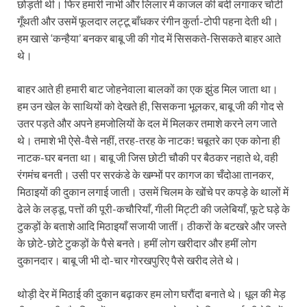
छोड़ती थी। फिर हमारी नाभी और लिलार में काजल की बदी लगाकर चोटी
गूँथती और उसमें फूलदार लट्टू बाँधकर रंगीन कुर्ता-टोपी पहना देती थी।
हम खासे ‘कन्हैया’ बनकर बाबू जी की गोद में सिसकते-सिसकते बाहर आते
थे।
बाहर आते ही हमारी बाट जोहनेवाला बालकों का एक झुंड मिल जाता था।
हम उन खेल के साथियों को देखते ही, सिसकना भूलकर, बाबू जी की गोद से
उतर पड़ते और अपने हमजोलियों के दल में मिलकर तमाशे करने लग जाते
थे। तमाशे भी ऐसे-वैसे नहीं, तरह-तरह के नाटक! चबूतरे का एक कोना ही
नाटक-घर बनता था। बाबू जी जिस छोटी चौकी पर बैठकर नहाते थे, वही
रंगमंच बनती। उसी पर सरकंडे के खम्भों पर कागज का चँदोआ तानकर,
मिठाइयों की दुकान लगाई जाती। उसमें चिलम के खोंचे पर कपड़े के थालों में
ढेले के लड्डू, पत्तों की पूरी-कचौरियाँ, गीली मिट्टी की जलेबियाँ, फूटे घड़े के
टुकड़ों के बताशे आदि मिठाइयाँ सजायी जातीं। ठीकरों के बटखरे और जस्ते
के छोटे-छोटे टुकड़ों के पैसे बनते। हमीं लोग खरीदार और हमीं लोग
दुकानदार। बाबू जी भी दो-चार गोरखपुरिए पैसे खरीद लेते थे।
थोड़ी देर में मिठाई की दुकान बढ़ाकर हम लोग घरौंदा बनाते थे। धूल की मेड़