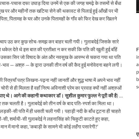
पचास-पचास दफा उघाड़ दिया उनमें से एक की जगह चमढ़े के तसमों से बँधा
ुए मुख पर और महीनों तक खटिया सेने की थकावट से पिलाई हुई आँखों पर भी
 पिता, पितामह के घर और उनके पितामहों के गाँव को फिर देख कर खिलने
चुपचाप उठ कर कुछ सोच-समझ कर बाहर चली गयी। गुलाबदेई जिसके सारे
F
 धकेल देते थे इस बात की प्र‍तीक्षा न कर सकी कि पति की खुली हुई बाँहें
i
 ही उसका सिर जो विषाद के अंत और नवसुख के आरम्भ से चकरा गया था पति
a
ाव-भाव — अश्रु — के द्वारा उनकी तीन वर्ष की कैद हुई मनोवेदना बहने लगी।
p
b
 स्त्रियाँ पत्र लिखना-पढ़ना नहीं जानतीं और शुद्ध भाषा में अपने भाव नहीं
s
ी से ही मिलता है वहाँ नित्‍य अविनाशी प्रेम का प्रवाह क्‍यों न‍हीं अश्रुओं
पाए थे। आगे की कहानी कथाकार डॉ। सुशील कुमार फुल्ल ने पूरी की है
) …
र तक चलती है। गुलाबदेई को तीन वर्ष के बाद पति-स्‍पर्श का मिला था।
 लड़की-सी पति में ही धसती चली गयी। पहाड़ी नदी के बाँध टूटना ही चाहते
ी, शर्मायी-सी गुलाबदेई ने लहनासिंह को चिकुटी काटते हुए कहा,
मान में मानो कहा, ‘कबाड़ी के सामने भी कोई लहँगा पसारेगी?’
ए