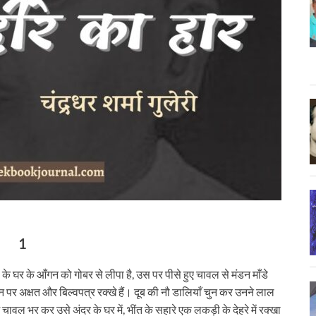
1
 के घर के आँगन को गोबर से लीपा है, उस पर पीसे हुए चावल से मंडन माँडे
न पर अक्षत और बिल्‍वपत्र रक्‍खे हैं। दूब की नौ डालियाँ चुन कर उनने लाल
 चावल भर कर उसे अंदर के घर में, भींत के सहारे एक लकड़ी के देहरे में रक्‍खा