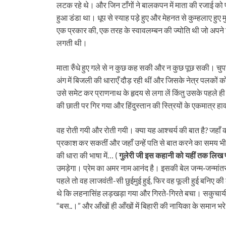
लटक रहे थे। और जिन टाँगों ने बालकपन में माता की रजाई को 
हुआ डंडा था। धूप से स्‍याह पड़े हुए और मेहनत से कुम्‍हलाए ह
एक प्रकार की, एक तरह के स्‍वावलम्बन की ज्‍योति थी जो अपने
लगती थी।
माता रुँधे हुए गले से न कुछ कह सकी और न कुछ पूछ सकी। 
अंग में बिजली की धाराएँ दौड़ रही थीं और जिसके नेत्र पलकों को
उसे समेट कर प्राणनाथ के हृदय से लगा लें किंतु उसके पहले
की छाती पर गिर गया और हिंदुस्‍तान की स्त्रियों के एकमात्र ह
वह रोती गयी और रोती गयी। क्‍या यह आश्‍चर्य की बात है? जहाँ की
प्रकाश कर सकतीं और जहाँ उन्‍हें पति से बात करने का समय भी चोर
की धारा की भाषा में… (
गुलेरी जी इस कहानी को यहीं तक लिख 
उमड़ेगा। प्रेम का अमर नाम आनंद है। इसकी बेल जन्‍म‑जन्‍मांत
पहले तो वह लाजवंती-सी छुईमुई हुई, फिर वह फूली हुई बनिए की
थे कि लहनासिंह लड़खड़ा गया और गिरते-गिरते बचा। सकुचायी-स
“बस..।” और आँखों ही आँखों में बिहारी की नायिका के समान भरे 