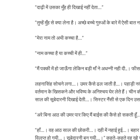
“दाढ़ी में उसका मुँह ही दिखाई नहीं देता…”
“तुम्‍हें मुँह से क्‍या लेना है। अच्‍छे बच्‍चे गुरुओं के बारे में ऐसी बात
“मेरा नाम तो अभी कच्‍चा है…”
“नाम कच्‍चा है या कच्‍ची में ही…”
“मैं पक्‍की में हो जाऊँगा लेकिन बड़ी माँ ने अधन्‍नी नही दी
लहनासिंह सोचने लगा…। उमर कैसे ढल जाती है…। पहाड़ी नदी-ना
वर्तमान के खिसकने और भविष्‍य के अनिश्‍चय घेर लेते हैं। चीन 
साल की सूबेदारनी दिखाई देती…। सिस्‍टर नैंसी से एक दिन उसने
“अरे बिना आठ की उमर पार किए मैं बाईस की कैसे हो सकती हूँ…।
“हाँ…। वह आठ साल की छोकरी…। दही में नहाई हुई…। बहार के
विलुप्त हो गयी…। सूबेदारनी बन गयी…।” कहते-कहते वह खो 