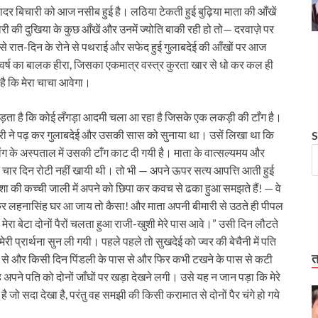
चादर बिचारी को आज नसीब हुई है। लठिया टेकती हुई बुढ़ि‍या माता की आँखें
ारी की दुखिया के कुछ आँखें और उनमें ज्‍योति बाकी रही हो तो— दरवाज़े पर
या से रात-दिन के रोने से पथराई और सफेद हुई गुलाबदेई की आँखों पर आज
 वर्ष का बालक हीरा, जिसका एकमात्र वस्‍त्र कुरता खार से धो कर कल ही
है कि मेरा चाचा आवेगा।
ड़ता है कि कोई लँगड़ा आदमी चला आ रहा है जिसके एक लकड़ी की टाँग है।
ारी ने पढ़ कर गुलाबदेई और उसकी सास को सुनाया था। उसें लिखा था कि
S
ंग के अस्पताल में उसकी टाँग काट दी गयी है। माता के वात्‍सल्‍यमय और
 ने चार दिन रोटी नहीं खायी थी। तो भी — अपने ऊपर सत्‍य आपत्ति आती हुई
शा की कच्‍ची जाली में अपने को छिपा कर कवच से ढका हुआ समझते हैं! — वे
र लहनासिंह घर आ जाय तो कैसा! और माता अपनी बीमारी से उठते ही पीपल
 मेरा बेटा दोनों पैरों चलता हुआ राजी-खुशी मेरे पास आवे।” उसी दिन लौटते
 प्रार्थना सुन ली गयी। पहले पहले तो सुखदेई को ज्‍वर की बेचैनी में पति
त
से और किसी दिन पिंडली के पास से और फिर कभी टखने के पास से कटी
ह अपने पति को दोनों जाँघों पर खड़ा देखने लगी। उसे यह न जान पड़ा कि मेरे
ाद है जो सदा देखा है, परंतु वह समझी की किसी करामात से दोनों पैर चंगे हो गये