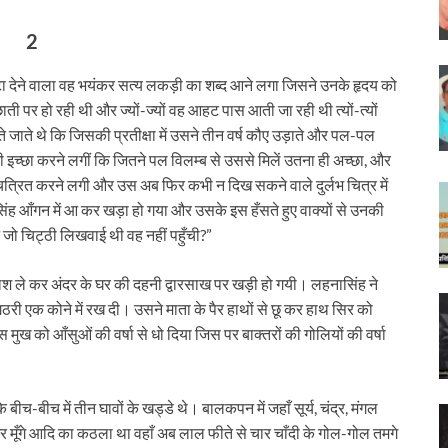
2
 देने वाला वह भयंकर सत्‍य लकड़ी का शब्‍द आने लगा जिसने उनके हृदय को
र हो रही थी और ज्‍यों-ज्‍यों वह आहट पास आती जा रही थी त्‍यों-त्‍यों
होते जाते थे कि जिसकी प्रतीक्षा में उसने तीन वर्ष कौए उड़ाते और पल-पल
ह भी इच्‍छा करने लगीं कि जितने पल विलम्ब से उससे मिलें उतना ही अच्‍छा, और
को चित्रित करने लगी और उस अब फिर कभी न दिख सकने वाले दुर्लभ चित्र में
ंह आँगन में आ कर खड़ा हो गया और उसके इस हँसते हुए वाक्‍यों से उनकी
ंने जो चिट्ठी लिखवाई थी वह नहीं पहुँची?”
श ले कर अंदर के घर की दहनी द्वारसाख पर खड़ी हो गयी। लहनासिंह ने
री एक कोने में रख दी। उसने माता के पैर हाथों से छू कर हाथ सिर को
 को आँसुओं की वर्षा से धो दिया जिस पर बाक्‍तरों की गोलियों की वर्षा
च-बीच में तीन घावों के खड्डे थे। बालकपन में जहाँ सूर्य, चंद्र, मंगल
ों और मूँगे आदि का कठला था वहाँ अब लाल फीते से चार चाँदी के गोल-गोल तमगे