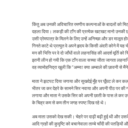
किंतु अब उनकी अविचारित रमणीय कल्‍पनाओं के बादलों को मिटा
दहला दिया। लकड़ी की टाँग की प्रत्‍येक खटखट मानो उनकी छाती प
उसी प्रेमपात्र के मिलने के लिए उन्‍हें अनिच्‍छा और डर मालूम 
गिनते काटे थे प्रत्‍युत वे अपने हृदय के किसी अंदरी कोने में य
मन की भित्ति पर वे दो जाँघों वाले लहनासिंह की आदर्श मूर्ति 
इतनी लीन हो गयी कि एक टाँग वाला सच्‍चा जीता जागता लहनासि
वह व्‍यामोहनिद्रा खुली कि “अम्‍मा! क्‍या अम्बाले की छावनी से मै
माता ने झटपट दिया जगाया और सुखदेई मुँह पर घूँघट ले कर कल
भीतर जा कर देहरे के सामने सिर नवाया और अपनी पीठ पर की गठ
लगाया और माता ने उसके सिर को अपनी छाती के पास ले कर उस मुख
के चिह्र कम से कम तीन जगह स्‍पष्‍ट दिख रहे थे।
अब माता उसको देख सकी। चेहरे पर दाढ़ी बढ़ी हुई थी और उसके बी
आदि ग्रहों की कुदृष्टि को बचानेवाला ताम्बे चाँदी की पतड़ि‍य