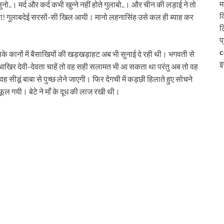
म
 सुनो..। मर्द और कर्द कभी खुन्‍ने नहीं होते गुलाबो..। और चीन की लड़ाई ने तो
क
था! गुलाबदेई सरसों-सी खिल आयी। मानो लहनासिंह उसे कल ही ब्‍याह कर
ट
प
c
 कानों में बैसाखियों की खड़खड़ाहट अब भी सुनाई दे रही थी। भगवती से
इ
थी! आखिर देवी-देवता चाहें तो वह सही सलामत भी आ सकता था परंतु अब तो वह
सीडूं बाबा से पुच्‍छ लेने जाएगी। फिर देगची में कड़छी हिलाते हुए सोचने
फूल गयी। बेटे ने माँ के दूध की लाज रखी थी।