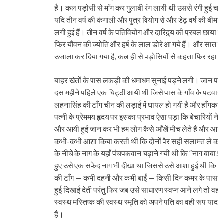
है। कल पड़ोसी से माँग कर गुलाबी रंग लायी थी उससे रंगी हुई 
यदि तीन वर्ष की कंगाली और पुत्र वियोग से और डेढ़ वर्ष की बीम
लगी हुई हैं। तीन वर्ष के पतिवियोग और दारिद्र्य की प्रबल छा
फिर यौवन की ज्‍योति और हर्ष के लाल डोरे आ गये हैं। और सात
उजाला कर दिया गया है, कल ही से पड़ोसियों से कहता फिर रहा 
बाहर खेतों के पास लकड़ी की धमाधम सुनाई पड़ने लगी। जान प
दस महीने पहिले एक चिट्ठी आयी थी जिसे पास के गाँव के पटव
लहनासिंह की टाँग चीन की लड़ाई में घायल हो गयी है और हाँगका
पत्‍नी के प्रेममय हृदय पर इसका प्रभाव ऐसा पड़ा कि बेचारियों
और आयी हुई जान कर भी हम लोग कैसे आँखें मीच लेते हैं और आ
कभी-कभी आशा किया करती थीं कि दोनों पैर सही सलामत ले क
के नीचे के नाग के यहाँ पंचपकवान चढ़ाने गयी थी कि “नाग बाबा!
हुए उसे एक सफेद नाग भी दीखा था जिससे उसे आशा हुई थी कि मेरी
की टाँग — कभी दहनी और कभी बाईं — किसी दिन कमर के पास 
हुई दिखाई देती परंतु फिर जब उसे साधारण स्‍वप्‍न आने लगे तो व
स्‍वस्‍थ मस्तिष्‍क की स्‍वस्‍थ स्‍मृति को अपने पति का वही रूप य
हैं।