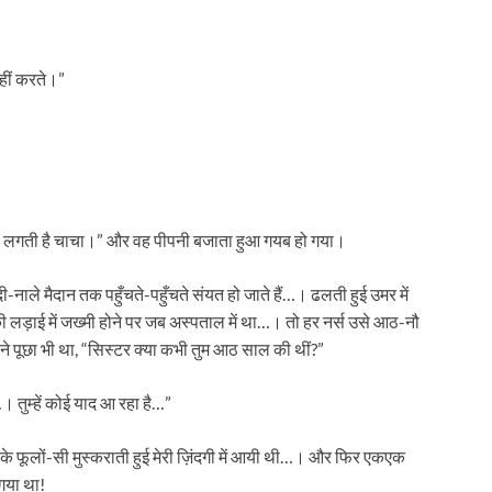
 न‍हीं करते।”
..। फीस लगती है चाचा।” और वह पीपनी बजाता हुआ गयब हो गया।
ले मैदान तक पहुँचते-पहुँचते संयत हो जाते हैं…। ढलती हुई उमर में
की लड़ाई में जख्मी होने पर जब अस्‍पताल में था…। तो हर नर्स उसे आठ-नौ
 पूछा भी था, “सिस्‍टर क्‍या कभी तुम आठ साल की थीं?”
 तुम्‍हें कोई याद आ रहा है…”
 फूलों-सी मुस्‍कराती हुई मेरी ज़िंदगी में आयी थी…। और फिर एकएक
गया था!