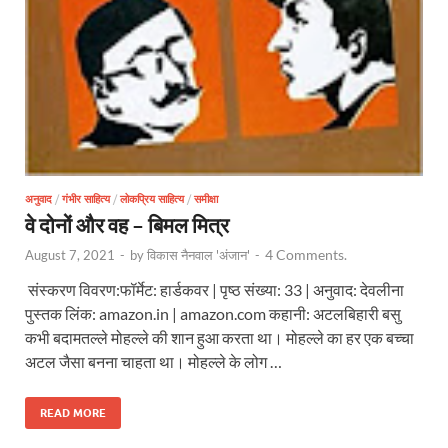
अनुवाद
/
गंभीर साहित्य
/
लोकप्रिय साहित्य
/
समीक्षा
वे दोनों और वह – बिमल मित्र
4 Comments.
August 7, 2021
-
by
विकास नैनवाल 'अंजान'
-
संस्करण विवरण:फॉर्मेट: हार्डकवर | पृष्ठ संख्या: 33 | अनुवाद: देवलीना
पुस्तक लिंक: amazon.in | amazon.com कहानी: अटलबिहारी बसु
कभी बदामतल्ले मोहल्ले की शान हुआ करता था। मोहल्ले का हर एक बच्चा
अटल जैसा बनना चाहता था। मोहल्ले के लोग …
READ MORE