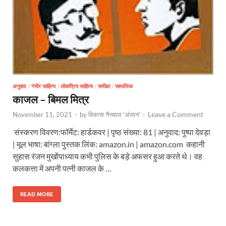
अनुवाद
/
गंभीर साहित्य
/
लोकप्रिय साहित्य
/
समीक्षा
/
सामाजिक
काजल – बिमल मित्र
Leave a Comment
November 11, 2021
-
by
विकास नैनवाल 'अंजान'
-
संस्करण विवरण:फॉर्मेट: हार्डकवर | पृष्ठ संख्या: 81 | अनुवाद: पुष्पा देवड़ा
| मूल भाषा: बांग्ला पुस्तक लिंक: amazon.in | amazon.com कहानी
सुहास रंजन मुखोंपाध्याय कभी पुलिस के बड़े अफसर हुआ करते थे। वह
कलकत्ता में अपनी पत्नी काजल के …
READ MORE