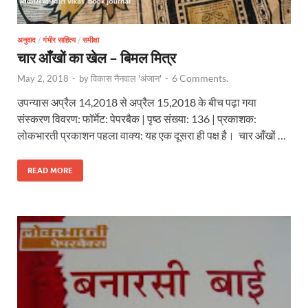
अनुवाद
/
गंभीर साहित्य
/
समीक्षा
चार आँखों का खेल – बिमल मित्र
6 Comments.
May 2, 2018
-
by
विकास नैनवाल 'अंजान'
-
उपन्यास अप्रैल 14,2018 से अप्रैल 15,2018 के बीच पढ़ा गया
संस्करण विवरण: फॉर्मेट: पेपरबैक | पृष्ठ संख्या: 136 | प्रकाशक:
लोकभारती प्रकाशन पहला वाक्य: यह एक दूसरा ही पक्ष है। चार आँखों …
READ MORE