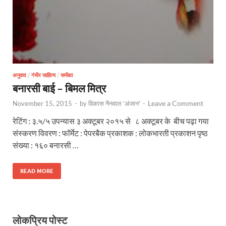
अनुवाद
/
गंभीर साहित्य
/
समीक्षा
बनारसी बाई – बिमल मित्र
Leave a Comment
November 15, 2015
-
by
विकास नैनवाल 'अंजान'
-
रेटिंग : ३.५/५ उपन्यास ३ अक्टूबर २०१५ से ८ अक्टूबर के बीच पढ़ा गया
संस्करण विवरण : फॉर्मेट : पेपरबैक प्रकाशक : लोकभारती प्रकाशन पृष्ठ
संख्या : १६० बनारसी …
READ MORE
लोकप्रिय पोस्ट