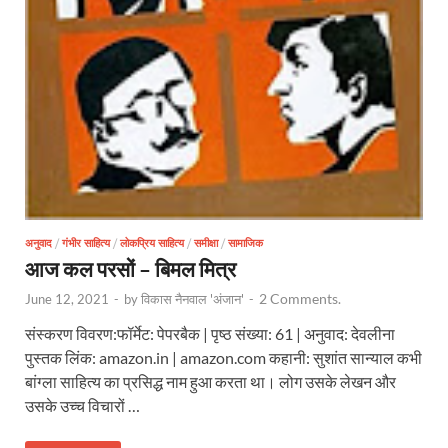
अनुवाद
/
गंभीर साहित्य
/
लोकप्रिय साहित्य
/
समीक्षा
/
सामाजिक
आज कल परसों – बिमल मित्र
2 Comments.
June 12, 2021
-
by
विकास नैनवाल 'अंजान'
-
संस्करण विवरण:फॉर्मेट: पेपरबैक | पृष्ठ संख्या: 61 | अनुवाद: देवलीना
पुस्तक लिंक: amazon.in | amazon.com कहानी: सुशांत सान्याल कभी
बांग्ला साहित्य का प्रसिद्ध नाम हुआ करता था। लोग उसके लेखन और
उसके उच्च विचारों …