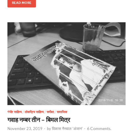
READ MORE
गंभीर साहित्य
/
लोकप्रिय साहित्य
/
समीक्षा
/
सामाजिक
गवाह नम्बर तीन – बिमल मित्र
6 Comments.
November 23, 2019
-
by
विकास नैनवाल 'अंजान'
-