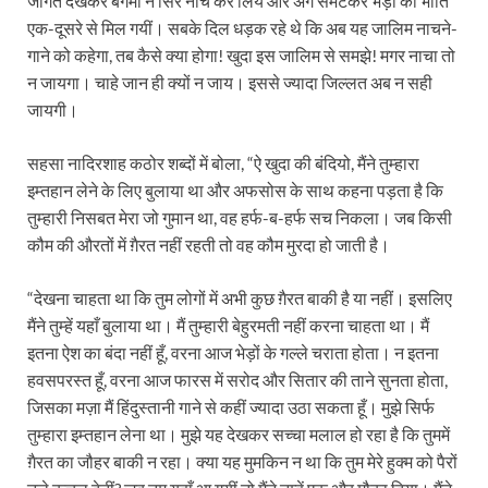
जागते देखकर बेगमों ने सिर नीचे कर लिये और अंग समेटकर भेड़ों की भाँति
एक-दूसरे से मिल गयीं। सबके दिल धड़क रहे थे कि अब यह जालिम नाचने-
गाने को कहेगा, तब कैसे क्या होगा! खुदा इस जालिम से समझे! मगर नाचा तो
न जायगा। चाहे जान ही क्यों न जाय। इससे ज्यादा जिल्लत अब न सही
जायगी।
सहसा नादिरशाह कठोर शब्दों में बोला, “ऐ खुदा की बंदियो, मैंने तुम्हारा
इम्तहान लेने के लिए बुलाया था और अफसोस के साथ कहना पड़ता है कि
तुम्हारी निसबत मेरा जो गुमान था, वह हर्फ-ब-हर्फ सच निकला। जब किसी
कौम की औरतों में ग़ैरत नहीं रहती तो वह कौम मुरदा हो जाती है।
“देखना चाहता था कि तुम लोगों में अभी कुछ ग़ैरत बाकी है या नहीं। इसलिए
मैंने तुम्हें यहाँ बुलाया था। मैं तुम्हारी बेहुरमती नहीं करना चाहता था। मैं
इतना ऐश का बंदा नहीं हूँ, वरना आज भेड़ों के गल्ले चराता होता। न इतना
हवसपरस्त हूँ, वरना आज फारस में सरोद और सितार की ताने सुनता होता,
जिसका मज़ा मैं हिंदुस्तानी गाने से कहीं ज्यादा उठा सकता हूँ। मुझे सिर्फ
तुम्हारा इम्तहान लेना था। मुझे यह देखकर सच्चा मलाल हो रहा है कि तुममें
ग़ैरत का जौहर बाकी न रहा। क्या यह मुमकिन न था कि तुम मेरे हुक्म को पैरों