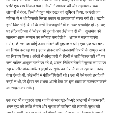
प्रति एक शाप निकल गया। किसी ने आकाश की ओर सहायतायाचक
लोचनों से देखा, किसी ने खुदा और रसूल को सुमिरन किया; पर ऐसी एक
महिला भी न थी जिसकी निगाह कटार या तलवार की तरफ गयी हो। यद्यपि
इनमें कितनी ही बेगमों के नसों में राजपूतानियों का रक्त प्रवाहित हो रहा था;
पर इंद्रियलिप्सा ने ‘जौहर’ की पुरानी आग ठंडी कर दी थी। सुखभोग की
लालसा आत्म-सम्मान का सर्वनाश कर देती है। आपस में सलाह करके
मर्यादा की रक्षा का कोई उपाय सोचने की मुहलत न थी। एक-एक पल भाग्य
का निर्णय कर रहा था। हताश होकर सभी ललनाओं ने पापी के सम्मुख जाने
का निश्चय किया। आँखों से आँसू जारी थे, दिलों से आहें निकल रही थीं; पर
रत्न-जटित आभूषण पहने जा रहे थे, अश्रु-सिंचित नेत्रों में सुरमा लगाया जा
रहा था और शोक-व्यथित हृदयों पर सुगंध का लेप किया जा रहा था। कोई
केश गूँथती थी, कोई माँगों में मोतियाँ पिरोती थी। एक भी ऐसे पक्के इरादे की
स्त्री न थी, जो ईश्वर पर अथवा अपनी टेक पर, इस आज्ञा का उल्लंघन करने
का साहस कर सके।
एक घंटा भी न गुज़रने पाया था कि बेगमात पूरे-के-पूरे आभूषणों से जगमगाती,
अपने मुख की कांति से बेले और गुलाब की कलियों को लजाती, सुगंध की
लपटें उड़ाती, छमछम करती हुई दीवाने-खास में आकर नादिरशाह के सामने