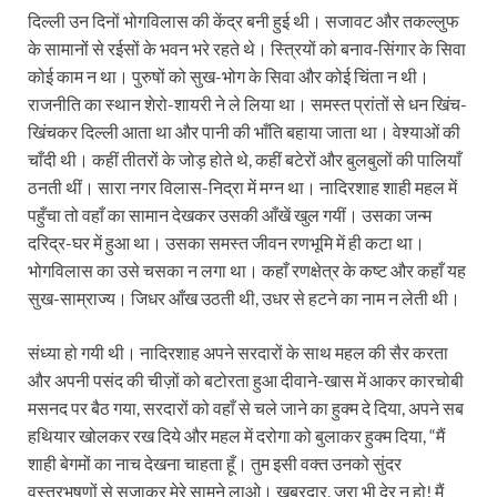
दिल्ली उन दिनों भोगविलास की केंद्र बनी हुई थी। सजावट और तकल्लुफ
के सामानों से रईसों के भवन भरे रहते थे। स्त्रियों को बनाव‑सिंगार के सिवा
कोई काम न था। पुरुषों को सुख-भोग के सिवा और कोई चिंता न थी।
राजनीति का स्थान शेरो-शायरी ने ले लिया था। समस्त प्रांतों से धन खिंच-
खिंचकर दिल्ली आता था और पानी की भाँति बहाया जाता था। वेश्याओं की
चाँदी थी। कहीं तीतरों के जोड़ होते थे, कहीं बटेरों और बुलबुलों की पालियाँ
ठनती थीं। सारा नगर विलास-निद्रा में मग्न था। नादिरशाह शाही महल में
पहुँचा तो वहाँ का सामान देखकर उसकी आँखें खुल गयीं। उसका जन्म
दरिद्र-घर में हुआ था। उसका समस्त जीवन रणभूमि में ही कटा था।
भोगविलास का उसे चसका न लगा था। कहाँ रणक्षेत्र के कष्ट और कहाँ यह
सुख-साम्राज्य। जिधर आँख उठती थी, उधर से हटने का नाम न लेती थी।
संध्या हो गयी थी। नादिरशाह अपने सरदारों के साथ महल की सैर करता
और अपनी पसंद की चीज़ों को बटोरता हुआ दीवाने-खास में आकर कारचोबी
मसनद पर बैठ गया, सरदारों को वहाँ से चले जाने का हुक्म दे दिया, अपने सब
हथियार खोलकर रख दिये और महल में दरोगा को बुलाकर हुक्म दिया, “मैं
शाही बेगमों का नाच देखना चाहता हूँ। तुम इसी वक्त उनको सुंदर
वस्त्रभूषणों से सजाकर मेरे सामने लाओ। खबरदार, ज़रा भी देर न हो! मैं