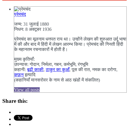
प्रेमचंद
जन्म: 31 जुलाई 1880
निधन: 8 अक्टूबर 1936
प्रेमचंद का मूलनाम धनपत राय था। उन्होंने लेखन की शुरुआत उर्दू भाषा
में की और बाद में हिंदी में लेखन आरम्भ किया। प्रेमचंद की गिनती हिंदी
के महानतम रचनाकारों में होती है।
मुख्य कृतियाँ:
उपन्यास: गोदान, निर्मला, गबन, कर्मभूमि, रंगभूमि
कहानी:
बूढ़ी काकी
,
ठाकुर का कुआँ
, पूस की रात, नमक का दरोगा,
कफ़न
इत्यादि
(कहानियाँ मानसरोवर के नाम से आठ खंडों में संकलित)
View all posts
Share this: