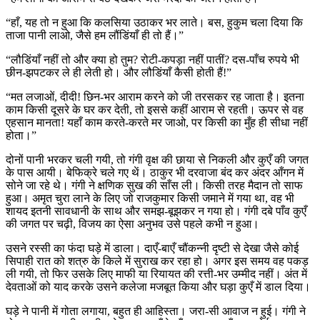
“हाँ, यह तो न हुआ कि कलसिया उठाकर भर लाते। बस, हुकुम चला दिया कि
ताजा पानी लाओ, जैसे हम लौंडिंयाँ ही तो हैं।”
“लौडिंयाँ नहीं तो और क्या हो तुम? रोटी-कपड़ा नहीं पातीं? दस-पाँच रुपये भी
छीन-झपटकर ले ही लेती हो। और लौडिंयाँ कैसी होती हैं!”
“मत लजाओं, दीदी! छिन-भर आराम करने को जी तरसकर रह जाता है। इतना
काम किसी दूसरे के घर कर देती, तो इससे कहीं आराम से रहती। ऊपर से वह
एहसान मानता! यहाँ काम करते-करते मर जाओ, पर किसी का मुँह ही सीधा नहीं
होता।”
दोनों पानी भरकर चली गयी, तो गंगी वृक्ष की छाया से निकली और कुएँ की जगत
के पास आयी। बेफिक्रे चले गए थें। ठाकुर भी दरवाजा बंद कर अंदर आँगन में
सोने जा रहे थे। गंगी ने क्षणिक सुख की साँस ली। किसी तरह मैदान तो साफ
हुआ। अमृत चुरा लाने के लिए जो राजकुमार किसी जमाने में गया था, वह भी
शायद इतनी सावधानी के साथ और समझ-बूझकर न गया हो। गंगी दबे पाँव कुएँ
की जगत पर चढ़ी, विजय का ऐसा अनुभव उसे पहले कभी न हुआ।
उसने रस्सी का फंदा घड़े में डाला। दाएँ-बाएँ चौंकन्नी दृष्टी से देखा जैसे कोई
सिपाही रात को शत्रु के किले में सुराख कर रहा हो। अगर इस समय वह पकड़
ली गयी, तो फिर उसके लिए माफी या रियायत की रत्ती-भर उम्मीद नहीं। अंत में
देवताओं को याद करके उसने कलेजा मजबूत किया और घड़ा कुएँ में डाल दिया।
घड़े ने पानी में गोता लगाया, बहुत ही आहिस्ता। जरा-सी आवाज न हुई। गंगी ने