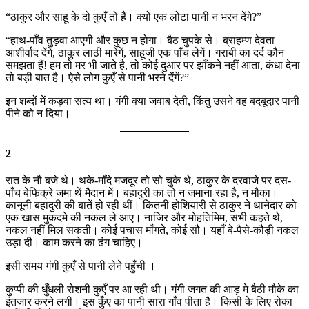
“ठाकुर और साहू के दो कुएँ तो हैं। क्यों एक लोटा पानी न भरन देंगे?”
“हाथ-पाँव तुड़वा आएगी और कुछ न होगा। बैठ चुपके से। ब्राहम्ण देवता
आशीर्वाद देंगे, ठाकुर लाठी मारेगें, साहूजी एक पाँच लेगें। गराबी का दर्द कौन
समझता हैं! हम तो मर भी जाते है, तो कोई दुआर पर झाँकने नहीं आता, कंधा देना
तो बड़ी बात है। ऐसे लोग कुएँ से पानी भरने देंगें?”
इन शब्दों में कड़वा सत्य था। गंगी क्या जवाब देती, किंतु उसने वह बदबूदार पानी
पीने को न दिया।
2
रात के नौ बजे थे। थके-माँदे मजदूर तो सो चुके थे, ठाकुर के दरवाजे पर दस-
पाँच बेफिक्रे जमा थें मैदान में। बहादुरी का तो न जमाना रहा है, न मौका।
कानूनी बहादुरी की बातें हो रही थीं। कितनी होशियारी से ठाकुर ने थानेदार को
एक खास मुकदमे की नकल ले आए। नाजिर और मोहतिमिम, सभी कहते थे,
नकल नहीं मिल सकती। कोई पचास माँगते, कोई सौ। यहाँ बे-पैसे-कौड़ी नकल
उड़ा दी। काम करने का ढंग चाहिए।
इसी समय गंगी कुएँ से पानी लेने पहुँची ।
कुप्पी की धुँधली रोशनी कुएँ पर आ रही थी। गंगी जगत की आड़ मे बैठी मौके का
इंतजार करने लगी। इस कुँए का पानी सारा गाँव पीता है। किसी के लिए रोका