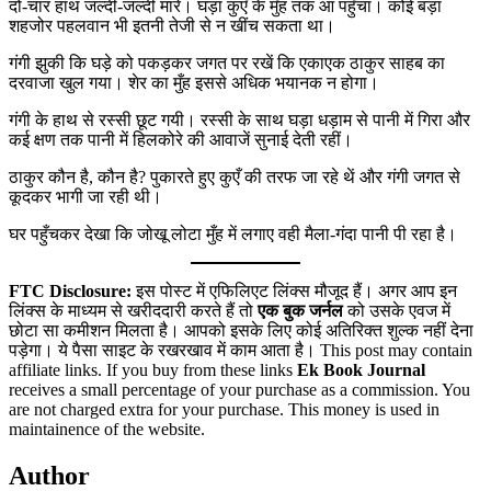
दो-चार हाथ जल्दी-जल्दी मारे। घड़ा कुएँ के मुँह तक आ पहुँचा। कोई बड़ा
शहजोर पहलवान भी इतनी तेजी से न खींच सकता था।
गंगी झुकी कि घड़े को पकड़कर जगत पर रखें कि एकाएक ठाकुर साहब का
दरवाजा खुल गया। शेर का मुँह इससे अधिक भयानक न होगा।
गंगी के हाथ से रस्सी छूट गयी। रस्सी के साथ घड़ा धड़ाम से पानी में गिरा और
कई क्षण तक पानी में हिलकोरे की आवाजें सुनाई देती रहीं।
ठाकुर कौन है, कौन है? पुकारते हुए कुएँ की तरफ जा रहे थें और गंगी जगत से
कूदकर भागी जा रही थी।
घर पहुँचकर देखा कि जोखू लोटा मुँह में लगाए वही मैला-गंदा पानी पी रहा है।
FTC Disclosure:
इस पोस्ट में एफिलिएट लिंक्स मौजूद हैं। अगर आप इन
लिंक्स के माध्यम से खरीददारी करते हैं तो
एक बुक जर्नल
को उसके एवज में
छोटा सा कमीशन मिलता है। आपको इसके लिए कोई अतिरिक्त शुल्क नहीं देना
पड़ेगा। ये पैसा साइट के रखरखाव में काम आता है। This post may contain
affiliate links. If you buy from these links
Ek Book Journal
receives a small percentage of your purchase as a commission. You
are not charged extra for your purchase. This money is used in
maintainence of the website.
Author