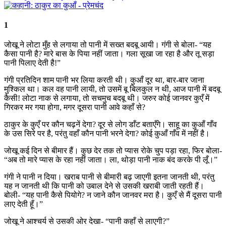
1
जोखू ने लोटा मुँह से लगाया तो पानी में सख्त बदबू आयी। गंगी से बोला- “यह
कैसा पानी है? मारे बास के पिया नहीं जाता। गला सूखा जा रहा है और तू सड़ा
पानी पिलाए देती है!”
गंगी प्रतिदिन शाम पानी भर लिया करती थी। कुआँ दूर था, बार-बार जाना
मुश्किल था। कल वह पानी लायी, तो उसमें बू बिलकुल न थी, आज पानी में बदबू
कैसी! लोटा नाक से लगाया, तो सचमुच बदबू थी। जरुर कोई जानवर कुएँ में
गिरकर मर गया होगा, मगर दूसरा पानी आवे कहाँ से?
ठाकुर के कुएँ पर कौन चढ़नें देगा? दूर से लोग डाँट बताएँगे। साहू का कुआँ गाँव
के उस सिरे पर है, परंतु वहाँ कौन पानी भरने देगा? कोई कुआँ गाँव में नहीं है।
जोखू कई दिन से बीमार हैं। कुछ देर तक तो प्यास रोके चुप पड़ा रहा, फिर बोला-
“अब तो मारे प्यास के रहा नहीं जाता। ला, थोड़ा पानी नाक बंद करके पी लूँ।”
गंगी ने पानी न दिया। खराब पानी से बीमारी बढ़ जाएगी इतना जानती थी, परंतु
यह न जानती थी कि पानी को उबाल देने से उसकी खराबी जाती रहती हैं।
बोली- “यह पानी कैसे पियोगे? न जाने कौन जानवर मरा है। कुएँ से मैं दूसरा पानी
लाए देती हूँ।”
जोखू ने आश्चर्य से उसकी ओर देखा- “पानी कहाँ से लाएगी?”