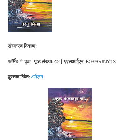
संस्करण विवरण:
फॉर्मैट:
ई-बुक |
पृष्ठ संख्या:
42 |
एएसआईएन:
B08YGJNY13
पुस्तक लिंक:
अमेज़न