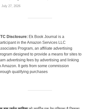
July 27, 2026
TC Disclosure:
Ek Book Journal is a
articipant in the Amazon Services LLC
ssociates Program, an affiliate advertising
rogram designed to provide a means for sites to
arn advertising fees by advertising and linking
o Amazon. It gets from some commission
hrough qualifying purchases
क बुक जर्नल साहित्य
को समर्पित एक वेब पत्रिका है जिसका