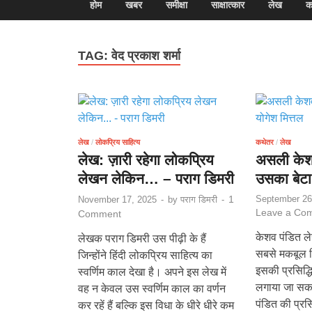
होम
खबर
समीक्षा
साक्षात्कार
लेख
क
TAG:
वेद प्रकाश शर्मा
लेख
/
लोकप्रिय साहित्य
कथेतर
/
लेख
लेख: ज़ारी रहेगा लोकप्रिय
असली केश
लेखन लेकिन… – पराग डिमरी
उसका बेटा
1
September 26
November 17, 2025
-
by
पराग डिमरी
-
Leave a Co
Comment
केशव पंडित ले
लेखक पराग डिमरी उस पीढ़ी के हैं
सबसे मकबूल कि
जिन्होंने हिंदी लोकप्रिय साहित्य का
इसकी प्रसिद्ध
स्वर्णिम काल देखा है। अपने इस लेख में
लगाया जा सक
वह न केवल उस स्वर्णिम काल का वर्णन
पंडित की प्रसि
कर रहें हैं बल्कि इस विधा के धीरे धीरे कम