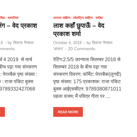
ीक्षा
/
सामाजिक
अपराध साहित्य
/
लोकप्रिय साहित्य
/
समीक्षा
ग – वेद प्रकाश
लाश कहाँ छुपाऊँ – वेद
प्रकाश शर्मा
19
-
by
विकास नैनवाल
October 4, 2018
-
by
विकास नैनवाल
mments.
20 Comments.
'अंजान'
-
र्च 4 2019 से मार्च
रेटिंग:2.5/5 उपन्यास सितम्बर 2018 से
ीच पढ़ा गया संस्करण
सितम्बर 2018 के बीच पढ़ा गया
: पेपरबैक पृष्ठ संख्या :
संस्करण विवरण: फॉर्मेट: पेपरबैक(लुगदी)
: राजा पॉकेट बुक्स
पृष्ठ संख्या: 175 प्रकाशक: राजा पॉकेट
: 9789332427068
बुक्स आईएसबीएन: 9789380871011
पहला वाक्य: मैं पवित्र गीता पर …
E
READ MORE