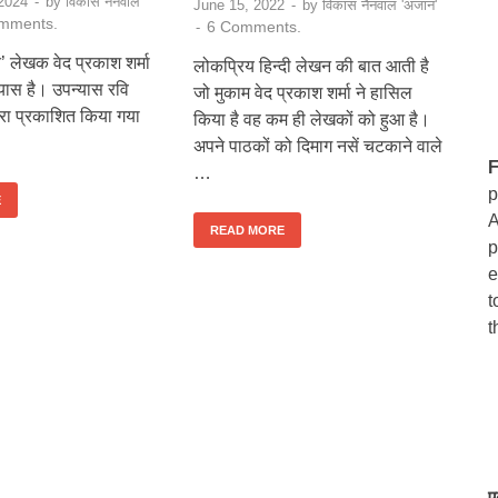
2024
-
by
विकास नैनवाल
June 15, 2022
-
by
विकास नैनवाल 'अंजान'
mments.
6 Comments.
-
’ लेखक वेद प्रकाश शर्मा
लोकप्रिय हिन्दी लेखन की बात आती है
यास है। उपन्यास रवि
जो मुकाम वेद प्रकाश शर्मा ने हासिल
वारा प्रकाशित किया गया
किया है वह कम ही लेखकों को हुआ है।
अपने पाठकों को दिमाग नसें चटकाने वाले
F
…
p
E
A
READ MORE
p
e
t
t
ए