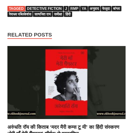
TAGGED
DETECTIVE FICTION
J
RMP
YA
अनुवाद
फेलूदा
बांग्ला
रेमाधव पब्लिकेशंस
सत्यजित राय
समीक्षा
हिंदी
RELATED POSTS
अरुंधति रॉय की किताब ‘मदर मैरी कम्स टू मी’ का हिंदी संस्करण