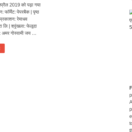
प्रैल 2019 को पढ़ा गया
 फॉर्मेट: पेपरबैक | पृष्ठ
 प्रकाशन: रेमाधव
रा लि | श्रृंखला: फेलूदा
: अमर गोस्वामी जय …
E
F
p
A
p
e
t
t