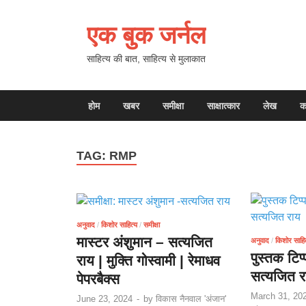
एक बुक जर्नल
साहित्य की बात, साहित्य से मुलाकात
होम
खबर
समीक्षा
साक्षात्कार
लेख
क
TAG:
RMP
अनुवाद
/
किशोर साहित्य
/
समीक्षा
मास्टर अंशुमान – सत्यजित
अनुवाद
/
किशोर साहित
पुस्तक टिप
राय | मुक्ति गोस्वामी | रेमाधव
सत्यजित रा
पेपरबैक्स
March 31, 20
June 23, 2024
-
by
विकास नैनवाल 'अंजान'