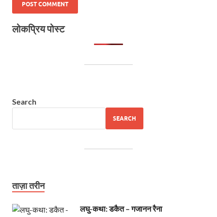
लोकप्रिय पोस्ट
Search
SEARCH
ताज़ा तरीन
लघु-कथा: डकैत – गजानन रैना