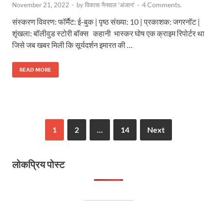
4 Comments.
November 21, 2022
-
by
विकास नैनवाल 'अंजान'
-
संस्करण विवरण: फॉर्मैट: ई-बुक | पृष्ठ संख्या: 10 | प्रकाशक: जगरनॉट |
शृंखला: बॉलीवुड स्टोरी बॉक्स कहानी भास्कर घोष एक क्राइम रिपोर्टर था
जिसे जब खबर मिली कि सूर्यदर्शन इमारत की …
READ MORE
1
2
…
14
Next
लोकप्रिय पोस्ट