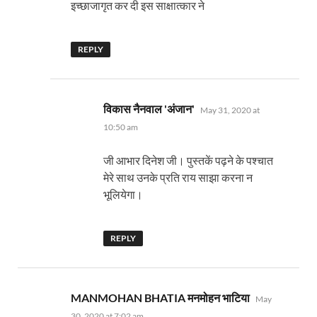
इच्छाजागृत कर दी इस साक्षात्कार ने
REPLY
says:
विकास नैनवाल 'अंजान'
May 31, 2020 at
10:50 am
जी आभार दिनेश जी। पुस्तकें पढ़ने के पश्चात
मेरे साथ उनके प्रति राय साझा करना न
भूलियेगा।
REPLY
says:
MANMOHAN BHATIA मनमोहन भाटिया
May
30, 2020 at 7:02 am