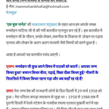
आप उनसे निम्न माध्यमों से सम्पर्क कर सकते हैं:
ई-मेल: manmohanbhatia@hotmail.com
फेसबुक
‘एक बुक जर्नल’
की
साक्षात्कार श्रृंखला
के तहत आज हम आपके समक्ष
मनमोहन भाटिया जी से की गयी बातचीत प्रस्तुत कर रहे हैं। इस बातचीत में
मनमोहन जी के जीवन, उनके लेखन, तकनीक के विकास से लेखन पर पड़ता
प्रभाव और लेखन के अलग अलग माध्यमों जैसे विषयों को हमने छुआ है।
आशा है आपको यह बातचीत पसंद आएगी।
प्रश्न:
मनमोहन जी कुछ अपने विषय में पाठकों को बतायें। आपका जन्म
किधर हुआ? बचपन किधर बीता, पढ़ाई, शिक्षा दीक्षा किधर हुई? नौकरी के
सिलसिले में किधर किधर रहना पड़ा और अब कहाँ रह रहे हैं?
उत्तर:
मेरा जन्म देश की राजधानी लोगों के दिल दिल्ली में 29 मार्च 1958 को
हुआ। मेरा परिवार कपड़ा व्यवसाय से जुड़ा था। 1958 से 1988 तक मैं
पुरानी दिल्ली में रेलवे स्टेशन के नजदीक श्यामा प्रसाद मुखर्जी मार्ग में रहा
हूँ। हमारा परिवार सयुंक्त परिवार था। मेरे पिता और दो ताऊ एक साथ रहते