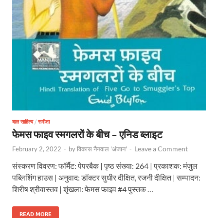
बाल साहित्य
/
समीक्षा
फेमस फाइव स्मगलरों के बीच – एनिड ब्लाइट
Leave a Comment
February 2, 2022
-
by
विकास नैनवाल 'अंजान'
-
संस्करण विवरण: फॉर्मैट: पेपरबैक | पृष्ठ संख्या: 264 | प्रकाशक: मंजुल
पब्लिशिंग हाउस | अनुवाद: डॉक्टर सुधीर दीक्षित, रजनी दीक्षित | सम्पादन:
शिरीष श्रीवास्तव | शृंखला: फेमस फाइव #4 पुस्तक …
READ MORE