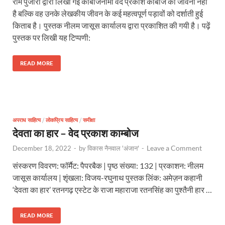
राम पुजारी द्वारा लिखी गई कांबोजनामा वेद प्रकाश कांबोज की जीवनी नहीं
है बल्कि वह उनके लेखकीय जीवन के कई महत्वपूर्ण पड़ावों को दर्शाती हुई
किताब है। पुस्तक नीलम जासूस कार्यालय द्वारा प्रकाशित की गयी है। पढ़ें
पुस्तक पर लिखी यह टिप्पणी:
READ MORE
अपराध साहित्य
/
लोकप्रिय साहित्य
/
समीक्षा
देवता का हार – वेद प्रकाश काम्बोज
Leave a Comment
December 18, 2022
-
by
विकास नैनवाल 'अंजान'
-
संस्करण विवरण: फॉर्मैट: पैपरबैक | पृष्ठ संख्या: 132 | प्रकाशन: नीलम
जासूस कार्यालय | शृंखला: विजय-रघुनाथ पुस्तक लिंक: अमेज़न कहानी
‘देवता का हार’ रतनगढ़ एस्टेट के राजा महाराजा रतनसिंह का पुश्तैनी हार …
READ MORE