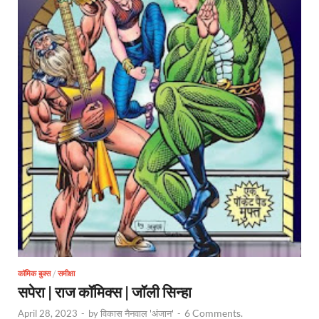
कॉमिक बुक्स
/
समीक्षा
सपेरा | राज कॉमिक्स | जॉली सिन्हा
6 Comments.
April 28, 2023
-
by
विकास नैनवाल 'अंजान'
-