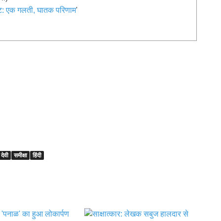
: एक गलती, घातक परिणाम
'
 देवी
समीक्षा
हिंदी