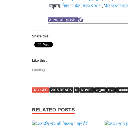
अनुवाद:
नेवर गो बैक
,
चाल पे चाल
, '
फैटल फॉलाउट
View all posts
Share this:
Like this:
Loading...
TAGGED
2015 READS
N
NOVEL
अनुवाद
बांग्ला
महाश्वेता
RELATED POSTS