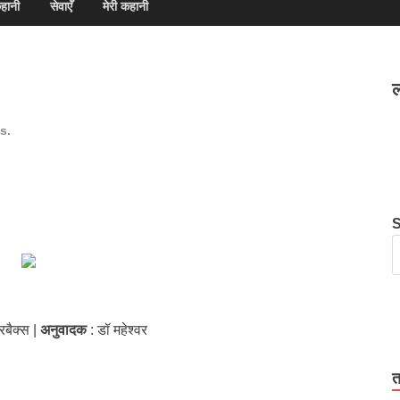
हानी
सेवाएँ
मेरी कहानी
ल
s.
रबैक्स |
अनुवादक
: डॉ महेश्वर
त