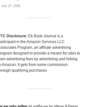
July 27, 2026
TC Disclosure:
Ek Book Journal is a
articipant in the Amazon Services LLC
ssociates Program, an affiliate advertising
rogram designed to provide a means for sites to
arn advertising fees by advertising and linking
o Amazon. It gets from some commission
hrough qualifying purchases
क बुक जर्नल साहित्य
को समर्पित एक वेब पत्रिका है जिसका