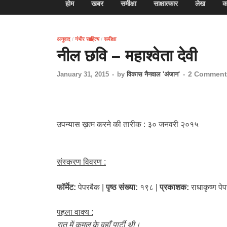
होम
खबर
समीक्षा
साक्षात्कार
लेख
क
अनुवाद
/
गंभीर साहित्य
/
समीक्षा
नील छवि – महाश्वेता देवी
2 Comment
January 31, 2015
-
by
विकास नैनवाल 'अंजान'
-
उपन्यास ख़त्म करने की तारीक : ३० जनवरी २०१५
संस्करण विवरण :
फॉर्मेट:
पेपरबैक |
पृष्ठ संख्या:
१९८ |
प्रकाशक:
राधाकृष्ण पेप
पहला वाक्य :
रात में कमल के वहाँ पार्टी थी।