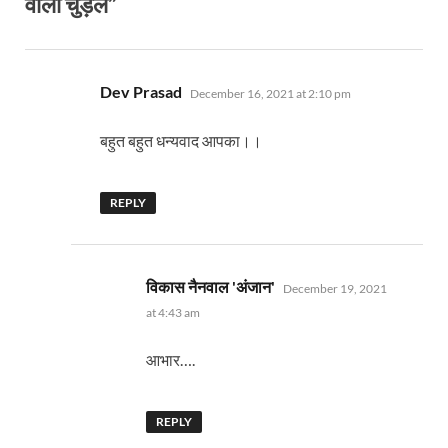
वाली चुड़ैल”
says:
Dev Prasad
December 16, 2021 at 2:10 pm
बहुत बहुत धन्यवाद आपका।।
REPLY
says:
विकास नैनवाल 'अंजान'
December 19, 2021
at 4:43 am
आभार….
REPLY