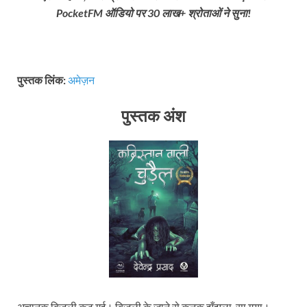
PocketFM ऑडियो पर 30 लाख+ श्रोताओं ने सुना!
पुस्तक लिंक:
अमेज़न
पुस्तक अंश
अचानक बिजली कट गई। बिजली के जाने से कनक झुँझला-सा गया।