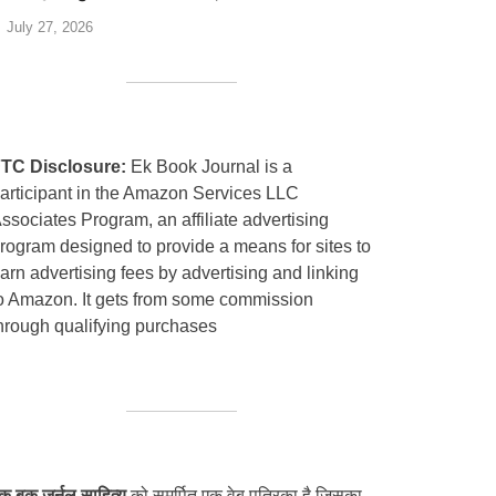
July 27, 2026
TC Disclosure:
Ek Book Journal is a
articipant in the Amazon Services LLC
ssociates Program, an affiliate advertising
rogram designed to provide a means for sites to
arn advertising fees by advertising and linking
o Amazon. It gets from some commission
hrough qualifying purchases
क बुक जर्नल साहित्य
को समर्पित एक वेब पत्रिका है जिसका