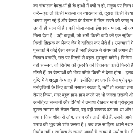
का संचालन देवताओं ही के हाथों में क्यों न हो, मनुष्य पर निम
करें—एक तो किसी महात्मा का व्याख्यान हो, दूसरा किसी वेश्या 
भाषण सुना रहे हैं और वेश्या के पंडाल में तिल रखने को जगह न
उतनी ही सत्य भी है। वही भोला-भाला ईमानदार ग्वाला, जो अभी
मिला देता है। वही बाबूजी, जो अभी किसी कवि की एक सूक्ति प
किसी झिझक के लेकर जेब में दाखिल कर लेते हैं। उपन्यासों में
पुस्तकों में कोई ऐसा स्थल है जहाँ लेखक ने संयम की लगाम ढ
निशान बनाएँगे, उस पर मित्रों से बहस-मुबाहसे करेंगे। सिनेमा 
वही सज्जन, जो सिनेमा की कुरुचि की शिकायत करते फिरते हैं,
माँगते हैं, पर वेश्याओं को भीख माँगते किसी ने देखा होगा। 
दृष्टि में वे श्रद्धा के पात्र हैं। इसीलिए हर एक सिनेमा प्रोड
मनोवृत्तियों के लिए काफी मसाला रखता है, नहीं तो उसका तमा
तैयार किया, मगर बहुत हाय-हाय करने पर भी जनता उसकी ओर आ
आमंत्रित सज्जनों और देवियों ने तमाशा देखकर मानों प्रोड
दूसरा तमाशा जो तैयार किया, वह वही बाजारू ढंग का था और व
गया। जिस शौक से लोग, शराब और ताड़ी पीते हैं, उसके आधे शौक 
शराब की भूख को शांत करता है। जब तक साहित्य अपने स्
निर्वाह नहीं। साहित्य के समाने आदर्श हैं, संयम है, मर्यादा है