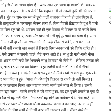
्न मनोवृत्तियों का राज्य होता है। अगर आप एक साथ दो तमाशों की व्यवस्था
का नग्न नृत्य, तो आप देखेंगे कि महात्मा जी तो खाली कुर्सियों को अपना
हीं। मुँह पर राम-राम मन में छुरी वाली कहावत जितनी ही लोकप्रिय है,
 ठाकुरद्वारे से चरणामृत लेकर आया है, बिना किसी झिझक के दूध में पानी
र सिर धुन रहे थे, अवसर पाते ही एक विधवा से रिश्वत के दो रुपये बिना
 भी ज़्यादा प्रचार, डाके और हत्या से भरी हुई पुस्तकों का होता है। अगर
ीली कर दी हो तो उस स्थल को लोग बड़े शौक से पढ़ेंगे, उस पर लाल
में भी वही तमाशे खूब चलते हैं जिनसे निम्न-भावनाओं की विशेष तृप्ति हो।
 ऐसे तमाशों में सबसे पहले, बैठे नज़र आते हैं। साधु तो गली-गली भीख
इसका आशय यही नहीं कि भिखमंगे साधु वेश्याओं से ऊँचे हैं— लेकिन जनता की
्यूसर, चाहे वह समाज का कितना बड़ा हितैषी क्यों न हो, तमाशे में नीची
शा ही न चले। बम्बई के एक प्रोड्यूसर ने ऊँचे भावों से भरा हुआ एक खेल
F
कर्षित न हुई। ’पास’ के अंधाधुंध वितरण से रुपये तो नहीं मिलते।
i
्यूसर पर एहसान किया और बखान करके मानों उसे मोल ले लिया। उसने
a
ह खूब चला। पहले तमाशे से जो घाटा हुआ, वह इस दूसरे तमाशे से पूरा हो
p
b
से दूध नहीं पीते। ‘साहित्य’ दूध होने का दावेदार है सिनेमा ताड़ी या
f
थान से उतरकर और अपना चोला बदलकर शराब न बन जाए, उसका वहाँ
p
। सिनेमा के लिए इनमें से किसी वस्तु की ज़रूरत नहीं। सेंसर बोर्ड के