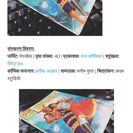
संस्करण विवरण:
फॉर्मेट:
पेपरबैक |
पृष्ठ संख्या:
40 |
प्रकाशक:
राज कॉमिक्स
|
श्रृंखला:
विराट #6
कॉमिक रूपान्तर:
हनीफ अज़हर
|
सम्पादक:
मनीष गुप्ता |
चित्रांकन:
कदम
स्टुडियो