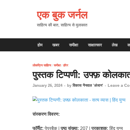
एक बुक जर्नल
साहित्य की बात, साहित्य से मुलाकात
होम
खबर
समीक्षा
साक्षात्कार
लेख
क
लोकप्रिय साहित्य
/
समीक्षा
/
हॉरर
पुस्तक टिप्पणी: उफ्फ़ कोलकाता 
Leave a C
January 26, 2024
-
by
विकास नैनवाल 'अंजान'
-
संस्करण विवरण:
फॉर्मैट:
पेपरबैक |
पृष्ठ संख्या:
207 |
प्रकाशक:
हिंद युग्म