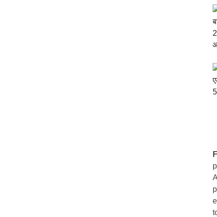
F
p
A
p
e
t