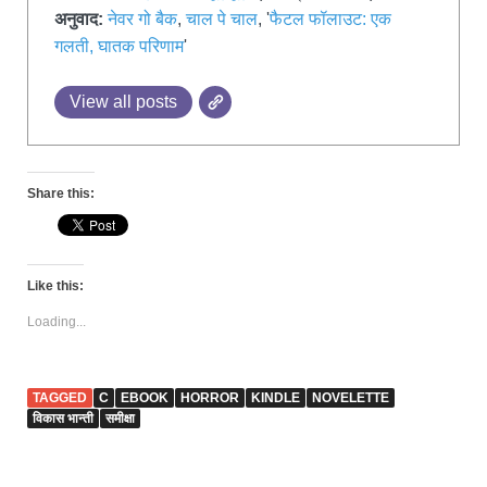
अनुवाद:
नेवर गो बैक
,
चाल पे चाल
, '
फैटल फॉलाउट: एक
गलती, घातक परिणाम
'
View all posts
Share this:
Like this:
Loading...
TAGGED
C
EBOOK
HORROR
KINDLE
NOVELETTE
विकास भान्ती
समीक्षा