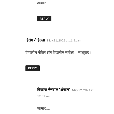
आभार…
REPLY
says:
हितेष रोहिल्ला
May 21, 2021 at 11:31 am
बेहतरीन नोवेल और बेहतरीन समीक्षा। साधुवाद।
REPLY
says:
विकास नैनवाल 'अंजान'
May 22, 2021 at
12:51 am
आभार….