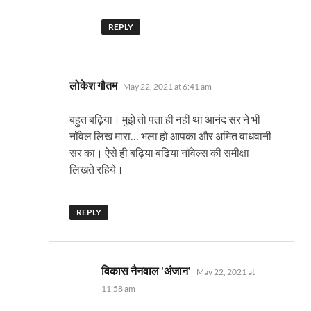
REPLY
says:
लोकेश गौतम
May 22, 2021 at 6:41 am
बहुत बढ़िया। मुझे तो पता ही नहीं था आनंद सर ने भी
नॉवेल लिख मारा… भला हो आपका और अमित वाधवानी
सर का। ऐसे ही बढ़िया बढ़िया नॉवेल्स की समीक्षा
लिखते रहिये।
REPLY
says:
विकास नैनवाल 'अंजान'
May 22, 2021 at
11:58 am