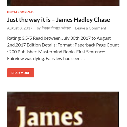
UNCATEGORIZED
Just the way it is – James Hadley Chase
Leave a Comment
August 8, 2017
-
by
विकास नैनवाल 'अंजान'
-
Rating: 3.5/5 Read between July 30th 2017 to August
2nd,2017 Edition Details: Format : Paperback Page Count
: 200 Publisher: Mastermind Books First Sentence:
Fairview was dying. Fairview had seen …
READ MORE