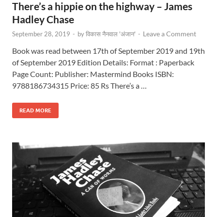
There’s a hippie on the highway – James
Hadley Chase
Leave a Comment
September 28, 2019
-
by
विकास नैनवाल 'अंजान'
-
Book was read between 17th of September 2019 and 19th
of September 2019 Edition Details: Format : Paperback
Page Count: Publisher: Mastermind Books ISBN:
9788186734315 Price: 85 Rs There’s a …
READ MORE