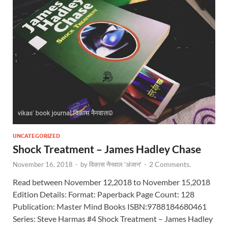
UNCATEGORIZED
Shock Treatment – James Hadley Chase
2 Comments.
November 16, 2018
-
by
विकास नैनवाल 'अंजान'
-
Read between November 12,2018 to November 15,2018
Edition Details: Format: Paperback Page Count: 128
Publication: Master Mind Books ISBN:9788184680461
Series: Steve Harmas #4 Shock Treatment – James Hadley