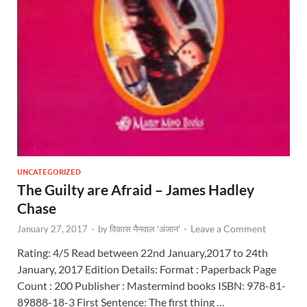
UNCATEGORIZED
The Guilty are Afraid – James Hadley
Chase
Leave a Comment
January 27, 2017
-
by
विकास नैनवाल 'अंजान'
-
Rating: 4/5 Read between 22nd January,2017 to 24th
January, 2017 Edition Details: Format : Paperback Page
Count : 200 Publisher : Mastermind books ISBN: 978-81-
89888-18-3 First Sentence: The first thing …