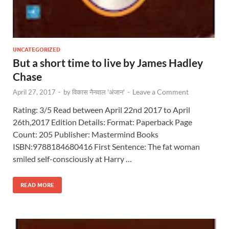
UNCATEGORIZED
But a short time to live by James Hadley
Chase
Leave a Comment
April 27, 2017
-
by
विकास नैनवाल 'अंजान'
-
Rating: 3/5 Read between April 22nd 2017 to April
26th,2017 Edition Details: Format: Paperback Page
Count: 205 Publisher: Mastermind Books
ISBN:9788184680416 First Sentence: The fat woman
smiled self-consciously at Harry …
READ MORE