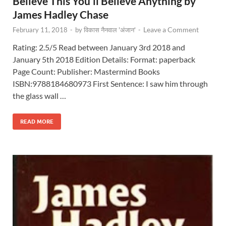
Believe This You’ll Believe Anything by
James Hadley Chase
Leave a Comment
February 11, 2018
-
by
विकास नैनवाल 'अंजान'
-
Rating: 2.5/5 Read between January 3rd 2018 and
January 5th 2018 Edition Details: Format: paperback
Page Count: Publisher: Mastermind Books
ISBN:9788184680973 First Sentence: I saw him through
the glass wall …
READ MORE