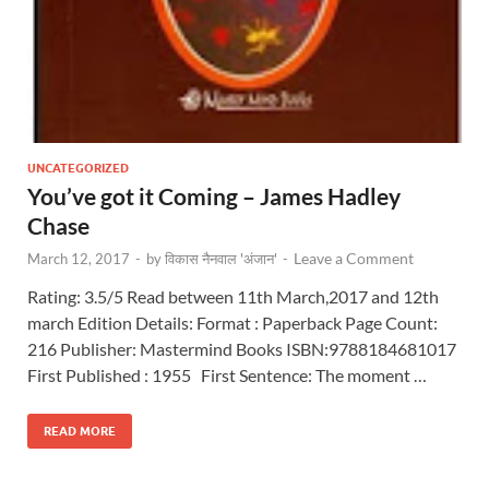
UNCATEGORIZED
You’ve got it Coming – James Hadley
Chase
Leave a Comment
March 12, 2017
-
by
विकास नैनवाल 'अंजान'
-
Rating: 3.5/5 Read between 11th March,2017 and 12th
march Edition Details: Format : Paperback Page Count:
216 Publisher: Mastermind Books ISBN:9788184681017
First Published : 1955 First Sentence: The moment …
READ MORE