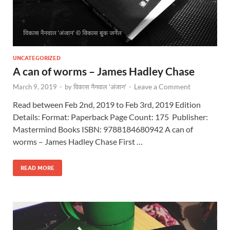
UNCATEGORIZED
A can of worms – James Hadley Chase
Leave a Comment
March 9, 2019
-
by
विकास नैनवाल 'अंजान'
-
Read between Feb 2nd, 2019 to Feb 3rd, 2019 Edition
Details: Format: Paperback Page Count: 175 Publisher:
Mastermind Books ISBN: 9788184680942 A can of
worms – James Hadley Chase First …
READ MORE