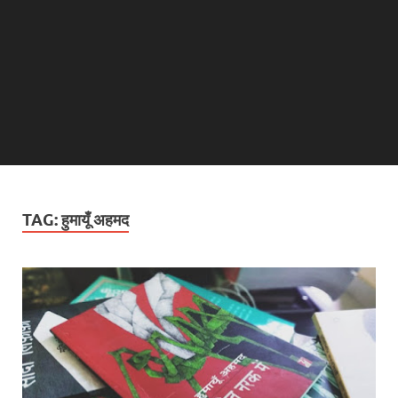
TAG:
हुमायूँ अहमद