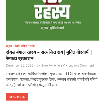
अनुवाद
/
किशोर साहित्य
/
समीक्षा
रॉयल बंगाल रहस्य – सत्यजित राय | मुक्ति गोस्वामी |
रेमाधव प्रकाशन
Leave a Comment
December 23, 2023
-
by
विकास नैनवाल 'अंजान'
-
संस्करण विवरण: फॉर्मैट: पेपरबैक | पृष्ठ संख्या: 119 | प्रकाशन: रेमाधव
प्रकाशन | शृंखला: फेलूदा पुस्तक लिंक: अमेज़न कहानी तोपशे की गर्मियों
की छुट्टियाँ चल रहीं थी। फेलूदा भी हाल …
READ MORE