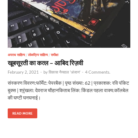
अपराध साहित्य
/
लोकप्रिय साहित्य
/
समीक्षा
खूबसूरती का कत्ल – आबिद रिज़वी
4 Comments.
February 2, 2021
-
by
विकास नैनवाल 'अंजान'
-
संस्करण विवरण:फॉर्मेट: पेपरबैक | पृष्ठ संख्या: 62 | प्रकाशक: रवि पॉकेट
बुक्स | श्रृंखला: देवराज चौहानकिताब लिंक: किंडल पहला वाक्य:कॉलबेल
की घण्टी घनघनाई।
READ MORE