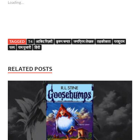
Loading...
TAGGED
T4
आबिद रिज़वी
कृश्न चन्दर
जनप्रिय लेखक
तहकीकात
परशुराम
पल्प
राम पुजारी
हिंदी
RELATED POSTS