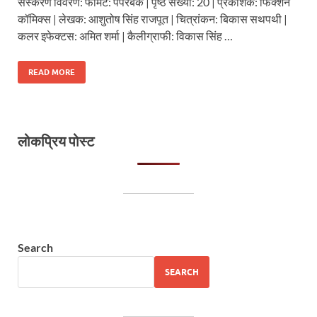
संस्करण विवरण: फॉर्मैट: पेपरबैक | पृष्ठ संख्या: 20 | प्रकाशक: फिक्शन
कॉमिक्स | लेखक: आशुतोष सिंह राजपूत | चित्रांकन: बिकास सथपथी |
कलर इफेक्टस: अमित शर्मा | कैलीग्राफी: विकास सिंह …
READ MORE
लोकप्रिय पोस्ट
Search
SEARCH