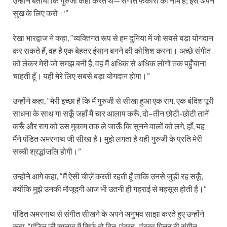
उन्होंने बताया कि गुरुजी कहा करते थे—’संगीत फकीरी का नाम है; इसे अपने
सुख के लिए करो।'”
रेखा भारद्वाज ने कहा, “व्यक्तिगत रूप से हम दुनिया में जो सबसे बड़ा योगदान
कर सकते हैं, वह है एक बेहतर इंसान बनने की कोशिश करना। अच्छे संगीत
को लेकर मेरी जो समझ बनी है, वह मैं अधिक से अधिक लोगों तक पहुँचाना
चाहती हूँ। यही मेरे लिए सबसे बड़ा योगदान होगा।”
उन्होंने कहा, “मेरी इच्छा है कि मैं गुरुजी से सीखा हुआ एक राग, एक बंदिश पूरी
साधना के साथ गा सकूँ जहाँ मैं चार आलाप करूँ, दो–तीन छोटी-छोटी तानें
करूँ और राग को उस मुकाम तक ले जाऊँ कि सुनने वालों को लगे, हाँ, यह
मैंने पंडित अमरनाथ जी सीखा है। मुझे लगता है यही गुरुजी के प्रति मेरी
सच्ची श्रद्धांजलि होगी।”
उन्होंने आगे कहा, “मैं ऐसी चीज़ें करती रहती हूँ ताकि उनसे जुड़ी रह सकूँ,
क्योंकि मुझे उनकी मौजूदगी आज भी उतनी ही गहराई से महसूस होती है।”
पंडित अमरनाथ से संगीत सीखने के अपने अनुभव साझा करते हुए उन्होंने
कहा, “पंडित जी सप्ताह में सिर्फ़ दो दिन, पंद्रह–पंद्रह मिनट ही संगीत