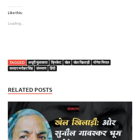
Like this:
Loading...
TAGGED
अधूरी मुलाकात
क्रिकेट
खेल
खेल खिलाड़ी
योगेश मित्तल
सरदार मनोहर सिंह
संस्मरण
हिंदी
RELATED POSTS