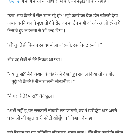
खिलाड़ी
में काम करने के साथ साथ बी ए की पढ़ाई भी कर रहा है।
“क्या आप कैमरे में रील डाल रहे हो?” मुझे कैमरे का बैक डोर खोलते देख
अचानक किशन ने पूछा तो मैंने रील का कार्टन बायीं ओर के खाली स्पेस में
फँसाते हुए सहजता से ‘हाँ’ कह दिया।
‘हाँ’ सुनते ही किशन एकदम बोला –”रुको, एक मिनट रुको।”
और वह तेजी से मेरे निकट आ गया।
“क्या हुआ?” मैंने किशन के चेहरे को देखते हुए सवाल किया तो वह बोला
–”मुझे भी कैमरे में रील डालनी सीखनी है।”
“कैमरा है तेरे पास?” मैंने पूछा।
“अभी नहीं है, पर सरकारी नौकरी लग जायेगी, तब मैं खरीदूँगा और अपने
घरवालों की बहुत सारी फोटो खींचूँगा।” किशन ने कहा।
मुझे किशन का यह पॉजिटिव एटिट्युड अच्छा लगा। मैंने रील कैमरे के ब्लैंक