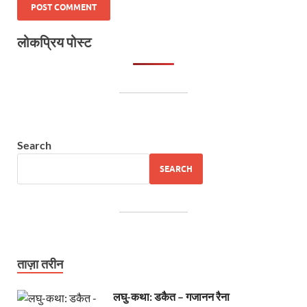
लोकप्रिय पोस्ट
Search
SEARCH
ताज़ा तरीन
लघु-कथा: डकैत – गजानन रैना