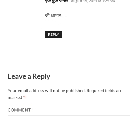
एक बुक जर्नल
August 15, 2021 at 3:29 pm
जी आभार…..
REPLY
Leave a Reply
Your email address will not be published.
Required fields are
marked
*
COMMENT
*