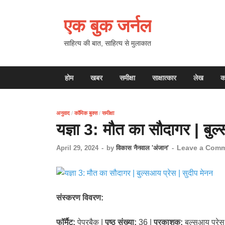
एक बुक जर्नल
साहित्य की बात, साहित्य से मुलाकात
होम
खबर
समीक्षा
साक्षात्कार
लेख
क
अनुवाद
/
कॉमिक बुक्स
/
समीक्षा
यज्ञा 3: मौत का सौदागर | बुल
Leave a Com
April 29, 2024
-
by
विकास नैनवाल 'अंजान'
-
संस्करण विवरण:
फॉर्मैट:
पेपरबैक |
पृष्ठ संख्या:
36 |
प्रकाशक:
बुल्सआय प्रेस