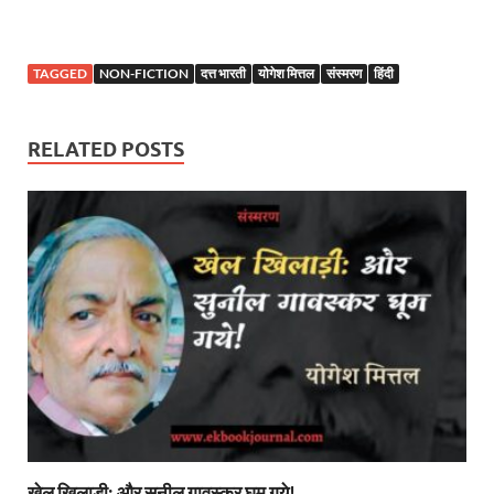
TAGGED
NON-FICTION
दत्त भारती
योगेश मित्तल
संस्मरण
हिंदी
RELATED POSTS
खेल खिलाड़ी: और सुनील गावस्कर घूम गये!