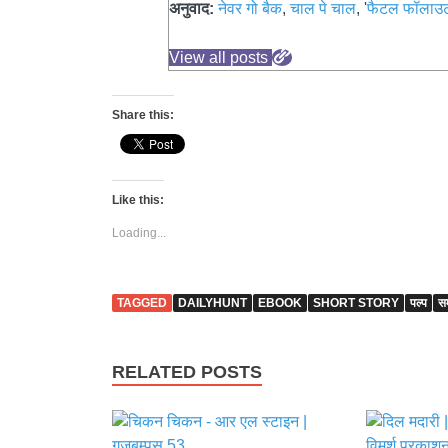
अनुवाद:
नेवर गो बैक
,
चाल पे चाल
, '
फैटल फॉलाउट
View all posts
Share this:
Like this:
Loading...
TAGGED
DAILYHUNT
EBOOK
SHORT STORY
पल्प
सम
RELATED POSTS