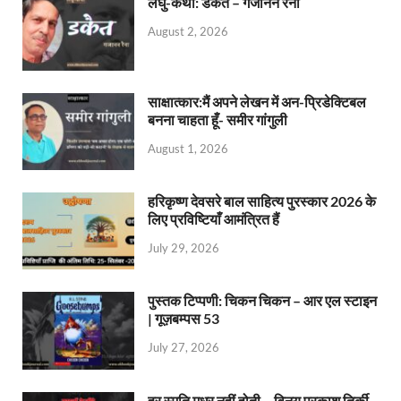
लघु-कथा: डकैत – गजानन रैना
August 2, 2026
साक्षात्कार:मैं अपने लेखन में अन-प्रिडेक्टिबल
बनना चाहता हूँ- समीर गांगुली
August 1, 2026
हरिकृष्ण देवसरे बाल साहित्य पुरस्कार 2026 के
लिए प्रविष्टियाँ आमंत्रित हैं
July 29, 2026
पुस्तक टिप्पणी: चिकन चिकन – आर एल स्टाइन
| गूज़बम्पस 53
July 27, 2026
हर स्मृति मधुर नहीं होती – विनय प्रकाश तिर्की