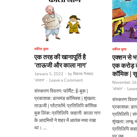
कॉमिक बुक्स
कॉमिक बुक्स
एक तरह की खानापूर्ति है
एक्शन से भर
‘ताऊजी और काला नाग’
एक करोड़ क
कॉमिक | स
January 5, 2022
-
by
विकास नैनवाल
Leave a Comment
'अंजान'
-
November 26
Leav
'अंजान'
-
संस्करण विवरण: फॉर्मैट: ई-बुक |
प्रकाशक: डायमंड कॉमिक्स | शृंखला:
संस्करण विवरण:
ताऊजी | प्लैटफॉर्म: प्रतिलिपि कॉमिक
प्रकाशक: डायमं
बुक लिंक: प्रतिलिपि कहानी काला नाग
प्रतिलिपि | स
के आदमियों ने शहर में आतंक मचा रखा
शृंखला: लम्बू
था। …
प्रतिलिपि कह
पर जब …