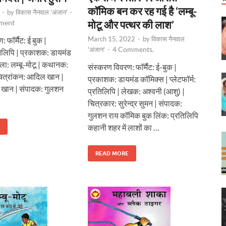
कॉमिक बन कर रह गई है ‘लम्बू-
-
by
विकास नैनवाल 'अंजान'
-
ment
मोटू और पत्थर की लाश’
March 15, 2022
-
by
विकास नैनवाल
 फॉर्मैट: ई बुक |
4 Comments.
'अंजान'
-
रतिलिपि | प्रकाशक: डायमंड
खला: लम्बू-मोटू | कथानक:
संस्करण विवरण: फॉर्मैट: ई-बुक |
चित्रांकन: आदिल खान |
प्रकाशक: डायमंड कॉमिक्स | प्लेटफॉर्म:
 खान | संपादक: गुलशन
प्रतिलिपि | लेखक: अश्वनी (आशु) |
चित्रकार: सुरेन्द्र सुमन | संपादक:
गुलशन राय कॉमिक बुक लिंक: प्रतिलिपि
कहानी शहर में लाशों का …
READ MORE