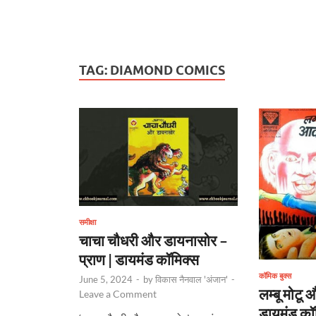
TAG:
DIAMOND COMICS
समीक्षा
चाचा चौधरी और डायनासोर –
प्राण | डायमंड कॉमिक्स
कॉमिक बुक्स
June 5, 2024
-
by
विकास नैनवाल 'अंजान'
-
लम्बू मोटू
Leave a Comment
डायमंड कॉम