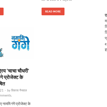
READ MORE
ए
म
क
ट
प
c
इ
रिय ‘चाचा चौधरी’
गे प्रोजेक्ट के
षित
021
-
by
विकास नैनवाल
mments.
 नाममि गंगे प्रोजेक्ट के