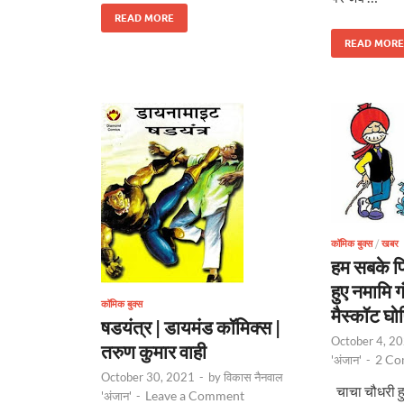
READ MORE
READ MORE
कॉमिक बुक्स
/
खबर
हम सबके प्
हुए नमामि गं
कॉमिक बुक्स
मैस्कॉट घो
षडयंत्र | डायमंड कॉमिक्स |
October 4, 2
तरुण कुमार वाही
2 Co
'अंजान'
-
October 30, 2021
-
by
विकास नैनवाल
चाचा चौधरी हुए
Leave a Comment
'अंजान'
-