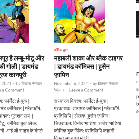
कॉमिक बुक्स
महाबली शाका और ब्लैक टाइगर
पूर है लम्बू-मोटू और
| डायमंड कॉमिक्स | हुसैन
ी गोली | डायमंड
ज़ामिन
ूरज कानपुरी
F
i
November 6, 2021
-
by
विकास नैनवाल
, 2021
-
by
विकास नैनवाल
a
Leave a Comment
e a Comment
'अंजान'
-
p
संस्करण विवरण: फॉर्मैट: ई-बुक |
 फॉर्मैट: ई-बुक |
b
प्रकाशक: डायमंड कॉमिक्स | प्लैटफॉर्म:
ड कॉमिक्स | प्लैटफॉर्म:
s
प्रतिलिपि | लेखक: हुसैन ज़ामिन |
ंपादक: गुलशन राय |
चित्रांकन: विनोद भाटिया, राजेश भाटिया
-मोटू कॉमिक बुक लिंक:
कॉमिक बुक लिंक: प्रतिलिपि कहानी
ानी आई जी साहब के बंगले
लिम्बा लाल वन मंत्री …