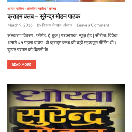
अपराध साहित्य
/
लोकप्रिय साहित्य
/
समीक्षा
क्राइम क्लब – सुरेन्द्र मोहन पाठक
Leave a Comment
March 9, 2016
-
by
विकास नैनवाल 'अंजान'
-
संस्करण विवरण : फॉर्मेट: ई-बुक | प्रकाशक: न्यूज़ हंट | सीरीज: विवेक
अगाशे #१ पहला वाक्य : वो क्राइम क्लब की बड़ी महत्वपूर्ण मीटिंग थी।
दुष्यंत परमार को दिल्ली के …
READ MORE