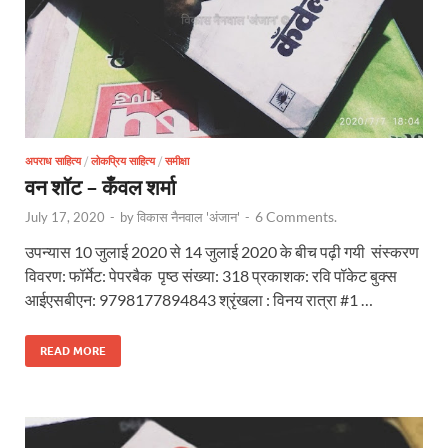
अपराध साहित्य
/
लोकप्रिय साहित्य
/
समीक्षा
वन शॉट – कँवल शर्मा
6 Comments.
July 17, 2020
-
by
विकास नैनवाल 'अंजान'
-
उपन्यास 10 जुलाई 2020 से 14 जुलाई 2020 के बीच पढ़ी गयी संस्करण
विवरण: फॉर्मेट: पेपरबैक पृष्ठ संख्या: 318 प्रकाशक: रवि पॉकेट बुक्स
आईएसबीएन: 9798177894843 श्रृंखला : विनय रात्रा #1 …
READ MORE