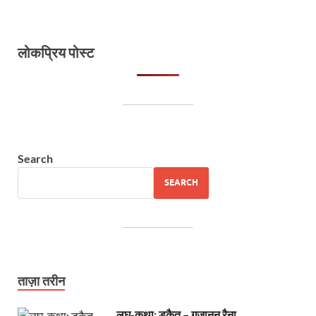
लोकप्रिय पोस्ट
Search
SEARCH
ताज़ा तरीन
लघु-कथा: डकैत – गजानन रैना