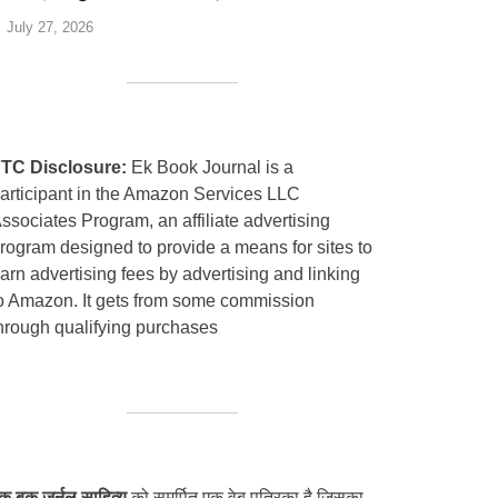
July 27, 2026
TC Disclosure:
Ek Book Journal is a
articipant in the Amazon Services LLC
ssociates Program, an affiliate advertising
rogram designed to provide a means for sites to
arn advertising fees by advertising and linking
o Amazon. It gets from some commission
hrough qualifying purchases
क बुक जर्नल साहित्य
को समर्पित एक वेब पत्रिका है जिसका