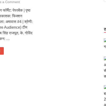
e a Comment
फॉर्मैट: पेपरबैक | पृष्ठ
 प्रकाशक: फिक्शन
खला: अमावास #4 | श्रेणी:
re Audience) टीम
त
सिंह राजपूत, के. गोविंद
रांकन: …
E