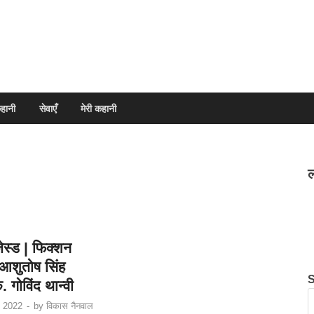
हानी
सेवाएँ
मेरी कहानी
ल
स्ड | फिक्शन
 आशुतोष सिंह
. गोविंद थान्वी
 2022
-
by
विकास नैनवाल