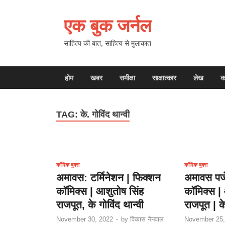
एक बुक जर्नल
साहित्य की बात, साहित्य से मुलाकात
होम
खबर
समीक्षा
साक्षात्कार
लेख
क
TAG:
के. गोविंद थान्वी
कॉमिक बुक्स
कॉमिक बुक्स
अमावस: टर्मिनेशन | फिक्शन
अमावस पजे
कॉमिक्स | आशुतोष सिंह
कॉमिक्स |
राजपूत, के गोविंद थान्वी
राजपूत | के
November 30, 2022
-
by
विकास नैनवाल
November 25,