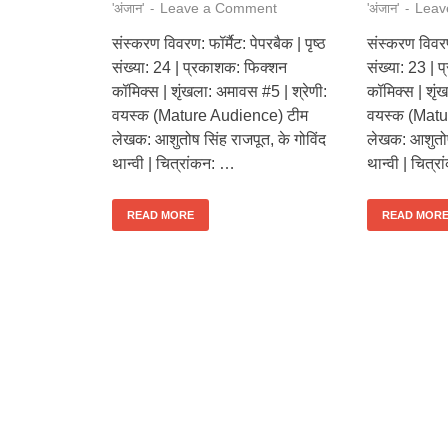
Leave a Comment
Leav
'अंजान'
-
'अंजान'
-
संस्करण विवरण: फॉर्मैट: पेपरबैक | पृष्ठ
संस्करण विवरण 
संख्या: 24 | प्रकाशक: फिक्शन
संख्या: 23 |
कॉमिक्स | शृंखला: अमावस #5 | श्रेणी:
कॉमिक्स | शृं
वयस्क (Mature Audience) टीम
वयस्क (Matu
लेखक: आशुतोष सिंह राजपूत, के गोविंद
लेखक: आशुतोष 
थान्वी | चित्रांकन: …
थान्वी | चित्
READ MORE
READ MOR