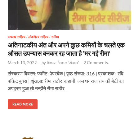
अपराध साहित्य
/
लोकप्रिय साहित्य
/
समीक्षा
अतिनाटकीय अंत और अपने कुछ कमियों के चलते एक
औसत उपन्यास बनकर रह जाता है ‘मर गई रीमा’
2 Comments.
March 13, 2022
-
by
विकास नैनवाल 'अंजान'
-
संस्करण विवरण: फॉर्मैट: पेपरबैक | पृष्ठ संख्या: 316 | प्रकाशक: रवि
पॉकेट बुक्स | शृंखला: रीमा राठौर कहानी जज धनराज राय की बेटी का
अपहरण हुआ तो उन्होंने रीमा राठौर …
READ MORE