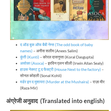
द ऑड बुक ऑफ बैबी नेम्स (The odd book of baby
names)
– अनीस सलीम (Anees Salim)
कुंती (Kunti)
– कोरल दासगुप्ता (Koral Dasgupta)
असोका (Asoca)
– इरविन एलन सीली (Irwin Allan Sealy)
हाउस नेक्स्ट टू द फैक्ट्री (House Next to the factory)
–
सोनल कोहली (Sonal Kohli)
मर्डर इन द मुशायरा (Murder at the Mushaira)
– राज़ा मीर
(Raza Mir)
अंग्रेजी अनुवाद (Translated into english)