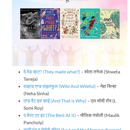
दे मेड व्हाट? (They made what?)
– श्वेता तनेजा (Shweta
Taneja)
वाइल्ड एण्ड वाइलफुल (Wild And Wileful)
– नेहा सिन्हा
(Neha Sinha)
एण्ड दैट इस व्हाई (And That is Why)
– एल सोमी रॉय (L
Somi Roy)
द बेस्ट एट इट (The Best At It)
– मौलिक पंचोली (Maulik
Pancholy)
सावी एंड द मेमोरी कीपर (Savi and the Memory Keeper)