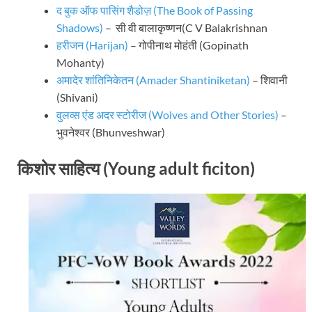
द बुक ऑफ पासिंग शैडोज़ (The Book of Passing
Shadows)
– सी वी बालाकृष्णन(C V Balakrishnan
हरीजन (Harijan)
– गोपीनाथ मोहंती (Gopinath
Mohanty)
अमादेर शांतिनिकेतन (Amader Shantiniketan)
– शिवानी
(Shivani)
वुलव्स एंड अदर स्टोरीज (Wolves and Other Stories)
–
भुवनेश्वर (Bhunveshwar)
किशोर साहित्य (Young adult ficiton)