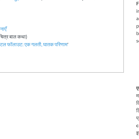
F
i
a
p
नाएँ
b
चित्र बाल कथा)
s
ैटल फॉलाउट: एक गलती, घातक परिणाम
'
ए
म
क
ट
प
c
इ