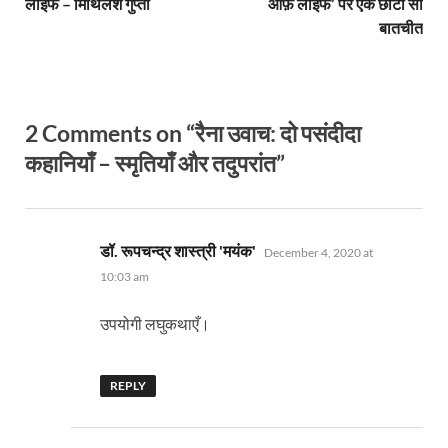
लाइफ – मिथिलेश गुप्ता
ऑफ़ लाइफ’ पर एक छोटी सी
बातचीत
2 Comments on “रैना उवाच: दो पसंदीदा
कहानियाँ – स्मृतियाँ और तदुपरांत”
says:
डॉ. रूपचन्द्र शास्त्री 'मयंक'
December 4, 2020 at
10:03 am
उपयोगी लघुकथाएँ।
REPLY