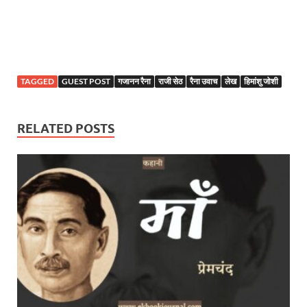
TAGGED
GUEST POST
गजानन रैना
राजी सेठ
रैना उवाच
लेख
हिमांशु जोशी
RELATED POSTS