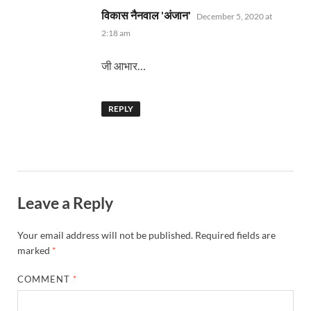
says:
विकास नैनवाल 'अंजान'
December 5, 2020 at
2:18 am
जी आभार…
REPLY
Leave a Reply
Your email address will not be published.
Required fields are
marked
*
COMMENT
*