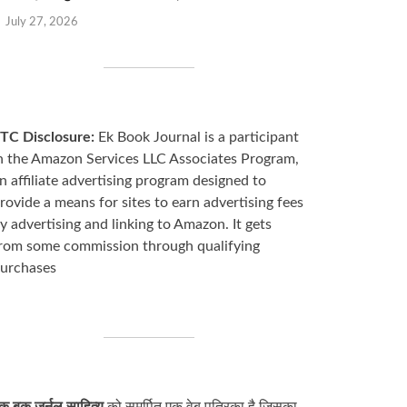
July 27, 2026
TC Disclosure:
Ek Book Journal is a participant
n the Amazon Services LLC Associates Program,
n affiliate advertising program designed to
rovide a means for sites to earn advertising fees
y advertising and linking to Amazon. It gets
rom some commission through qualifying
urchases
क बुक जर्नल साहित्य
को समर्पित एक वेब पत्रिका है जिसका